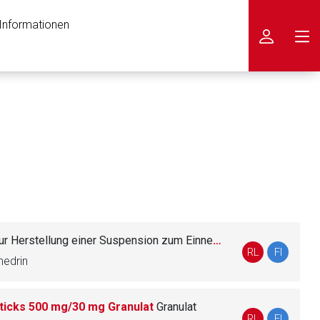
 Informationen
icken
ur Herstellung einer Suspension zum Einnehmen
RL
FI
hedrin
Sticks 500 mg/30 mg Granulat
Granulat
nen Web-Seite ist deren
RL
FI