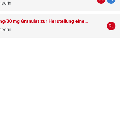
hedrin
Aspirin® Sinucomplex 500 mg/30 mg Granulat zur Herstellung einer Suspension zum Einnehmen
liste.de
Zur Seite
RL
hedrin