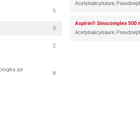
Acetylsalicylsäure, Pseudoep
ich. Ebenso gelten dort ggf. andere Datenschutzbestimmungen.
5
Zurück zur rote-
3
Acetylsalicylsäure, Pseudoep
2
logika zur
8
38
UNGEN
93