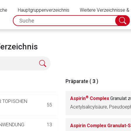
Schließen
TEL
516
uche
Hauptgruppenverzeichnis
Weitere Verzeichnisse &
spc.search.input.placeholder
186
Suche
absch
552
erzeichnis
NZIEN
25
369
Präparate (
3
)
68
®
Aspirin
Complex
Granulat z
R TOPISCHEN
55
Acetylsalicylsäure, Pseudoep
rnen Seite
ANWENDUNG
13
Aspirin Complex Granulat-
ene Link öffnet eine externe Web-Seite. Für die Inhalte der exter