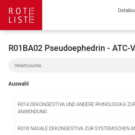
L
ANTINEOPLASTISCHE UND IMMUNMODULIERENDE MIT
Details
M
MUSKEL- UND SKELETTSYSTEM
N
NERVENSYSTEM
R01BA02 Pseudoephedrin - ATC-V
P
ANTIPARASITÄRE MITTEL, INSEKTIZIDE UND REPELLE
R
RESPIRATIONSTRAKT
Auswahl
R01 RHINOLOGIKA
R01A DEKONGESTIVA UND ANDERE RHINOLOGIKA ZU
ANWENDUNG
Aufruf einer exte
R01B NASALE DEKONGESTIVA ZUR SYSTEMISCHEN 
Der von Ihnen aufgeruf