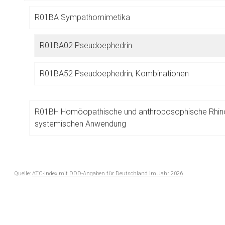
Betreiber verantwortl
R01BA Sympathomimetika
R01BA02 Pseudoephedrin
R01BA52 Pseudoephedrin, Kombinationen
R01BH Homöopathische und anthroposophische Rhino
systemischen Anwendung
R02 HALS- UND RACHENTHERAPEUTIKA
Quelle:
ATC-Index mit DDD-Angaben für Deutschland im Jahr 2026
to-
R03 MITTEL BEI OBSTRUKTIVEN ATEMWEGSERKRANK
top-
text