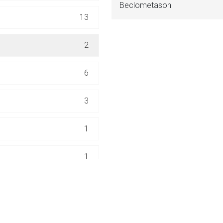
Beclometason
ich. Ebenso gelten dort ggf. andere Datenschutzbestimmungen.
13
Zurück zur rote-
2
6
3
1
1
11
1