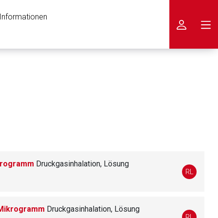
 Informationen
icken
ikrogramm
Druckgasinhalation, Lösung
RL
0 Mikrogramm
Druckgasinhalation, Lösung
nen Web-Seite ist deren
RL