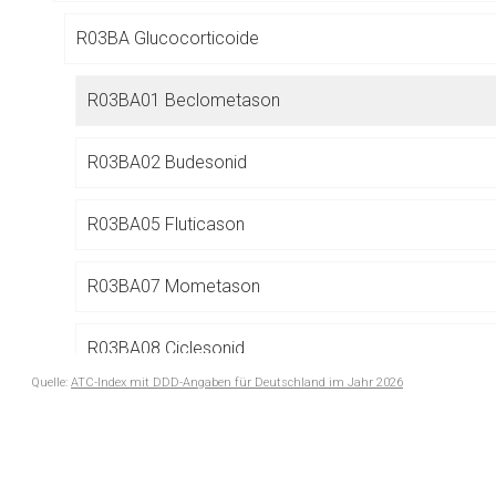
Betreiber verantwortl
R03BA Glucocorticoide
R03BA01 Beclometason
R03BA02 Budesonid
R03BA05 Fluticason
R03BA07 Mometason
R03BA08 Ciclesonid
Quelle:
ATC-Index mit DDD-Angaben für Deutschland im Jahr 2026
to-
R03BB Anticholinergika
top-
text
R03BC Antiallergika, exkl. Corticosteroide