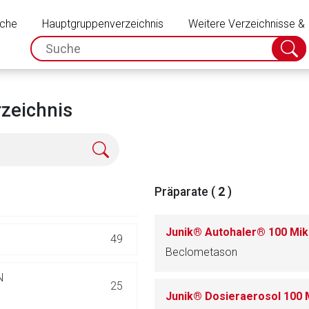
Schließen
552
uche
Hauptgruppenverzeichnis
Weitere Verzeichnisse &
spc.search.input.placeholder
NZIEN
25
Suche
absch
369
zeichnis
68
38
Präparate (
2
)
UNGEN
93
Junik® Autohaler® 100 M
49
Beclometason
rnen Seite
N
25
Junik® Dosieraerosol 10
ene Link öffnet eine externe Web-Seite. Für die Inhalte der exter