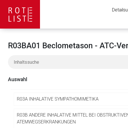
N
NERVENSYSTEM
Details
P
ANTIPARASITÄRE MITTEL, INSEKTIZIDE UND REPELLE
R
RESPIRATIONSTRAKT
R03BA01 Beclometason - ATC-Ver
R01 RHINOLOGIKA
R02 HALS- UND RACHENTHERAPEUTIKA
Auswahl
R03 MITTEL BEI OBSTRUKTIVEN ATEMWEGSERKRANK
R03A INHALATIVE SYMPATHOMIMETIKA
Aufruf einer exte
R03B ANDERE INHALATIVE MITTEL BEI OBSTRUKTIVE
ATEMWEGSERKRANKUNGEN
Der von Ihnen aufgeruf