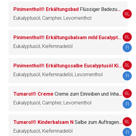
Pinimenthol® Erkältungsbad
Flüssiger Badezusatz
R07 ANDERE MITTEL FÜR DEN
RL
14
Eukalyptusöl, Campher, Levomenthol
RESPIRATIONSTRAKT
RL
Pinimenthol® Erkältungsbalsam mild Eucalyptusöl Kiefernnadelöl
S
SINNESORGANE
283
Eukalyptusöl, Kiefernnadelöl
FI
V
VARIA
220
RL
Pinimenthol® Erkältungssalbe Eucalyptusöl Kiefernnadelöl Menthol
Eukalyptusöl, Kiefernnadelöl, Levomenthol
FI
RL
Tumarol® Creme
Creme zum Einreiben und Inhalieren
Eukalyptusöl, Campher, Levomenthol
FI
RL
Tumarol® Kinderbalsam N
Salbe zum Auftragen auf die Haut
Eukalyptusöl, Kiefernnadelöl
FI