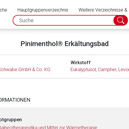
Schließen
uche
Hauptgruppenverzeichnis
Weitere Verzeichnisse &
spc.search.input.placeholder
Suche
absch
Pinimenthol® Erkältungsbad
Wirkstoff
r Schwabe GmbH & Co. KG
Eukalyptusöl
,
Campher
,
Levo
FORMATIONEN
ptgruppen
Balneotherapeutika und Mittel zur Wärmetherapie