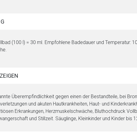
NG
llbad (100 l) = 30 ml. Empfohlene Badedauer und Temperatur: 10
he.
ZEIGEN
rnen Seite
nnte Überempfindlichkeit gegen einen der Bestandteile, bei Br
verletzungen und akuten Hautkrankheiten, Haut- und Kinderkrank
ktiösen Erkrankungen, Herzmuskelschwäche, Bluthochdruck Vollb
ene Link öffnet eine externe Web-Seite. Für die Inhalte der exter
angerschaft und Stillzeit. Säuglinge, Kleinkinder und Kinder bis 1
ich. Ebenso gelten dort ggf. andere Datenschutzbestimmungen.