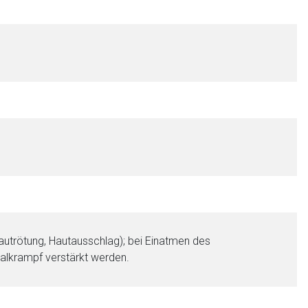
liste.de
Zur Seite
Hautrötung, Hautausschlag); bei Einatmen des
alkrampf verstärkt werden.