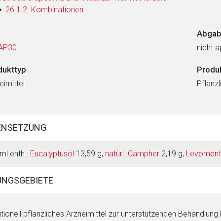
26.1.2. Kombinationen
Abgab
AP30
nicht a
dukttyp
Produ
eimittel
Pflanzl
ENSETZUNG
ml enth.:
Eucalyptusöl
13,59 g,
natürl. Campher
2,19 g,
Levoment
NGSGEBIETE
itionell pflanzliches Arzneimittel zur unterstützenden Behandlung