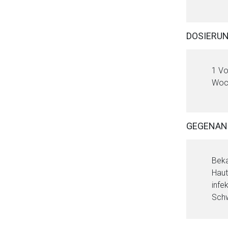
DOSIERU
1 Vo
Woc
GEGENAN
Aufruf einer exte
Beka
Haut
infe
Der von Ihnen aufgeruf
Schw
Betreiber verantwortl