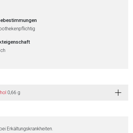
ebestimmungen
pothekenpflichtig
kteigenschaft
ich
hol
0,66 g
 bei Erkältungskrankheiten.