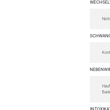
WECHSEL
Nich
SCHWANG
Kont
NEBENWI
Häuf
Bade
INTOXIKA