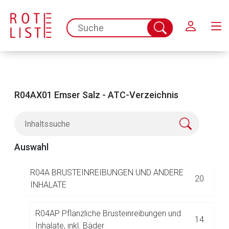
Schließen
R
RESPIRATIONSTRAKT
369
spc.search.input.placeholder
Suche
R01 RHINOLOGIKA
68
abschicken
R02 HALS- UND RACHENTHERAPEUTIKA
38
R03 MITTEL BEI OBSTRUKTIVEN
R04AX01 Emser Salz - ATC-Verzeichnis
93
ATEMWEGSERKRANKUNGEN
R04 BRUSTEINREIBUNGEN UND ANDERE
20
INHALATE
Auswahl
R04A BRUSTEINREIBUNGEN UND ANDERE
20
INHALATE
R04AP Pflanzliche Brusteinreibungen und
14
Inhalate, inkl. Bäder