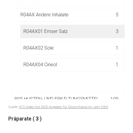
Aufruf einer externen Seite
R04AX Andere Inhalate
5
Der von Ihnen aufgerufene Link öffnet eine externe Web-
R04AX01 Emser Salz
3
Seite. Für die Inhalte der externen Web-Seite ist deren
Betreiber verantwortlich. Ebenso gelten dort ggf. andere
R04AX02 Sole
1
Datenschutzbestimmungen.
R04AX04 Cineol
1
Zurück zur rote-liste.de
Zur Seite
R05 HUSTEN- UND ERKÄLTUNGSMITTEL
109
Quelle:
ATC-Index mit DDD-Angaben für Deutschland im Jahr 2026
R06 ANTIHISTAMINIKA ZUR SYSTEMISCHEN
Präparate (
3
)
27
ANWENDUNG