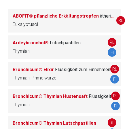
R05CP51 Thymiankraut, Kombinationen
3
ABOFIT® pflanzliche Erkältungstropfen
ätherisches Öl
RL
Eukalyptusöl
R05D ANTITUSSIVA, EXKL. KOMBINATIONEN
15
MIT EXPEKTORANZIEN
RL
Ardeybronchol®
Lutschpastillen
Thymian
FI
R05F ANTITUSSIVA UND EXPEKTORANZIEN,
12
KOMBINATIONEN
RL
Bronchicum® Elixir
Flüssigkeit zum Einnehmen
Thymian, Primelwurzel
R05X ANDERE ZUBEREITUNGEN GEGEN
FI
33
ERKÄLTUNGSKRANKHEITEN
RL
Bronchicum® Thymian Hustensaft
Flüssigkeit
Thymian
FI
R06 ANTIHISTAMINIKA ZUR SYSTEMISCHEN
27
ANWENDUNG
RL
Bronchicum® Thymian Lutschpastillen