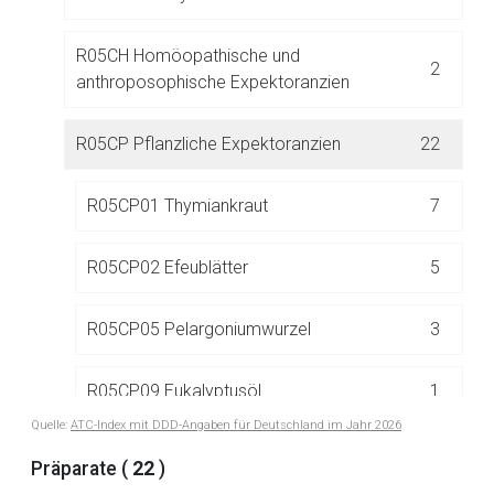
R05CH Homöopathische und
2
anthroposophische Expektoranzien
R05CP Pflanzliche Expektoranzien
22
Aufruf einer externen Seite
R05CP01 Thymiankraut
7
Der von Ihnen aufgerufene Link öffnet eine externe Web-
R05CP02 Efeublätter
5
Seite. Für die Inhalte der externen Web-Seite ist deren
Betreiber verantwortlich. Ebenso gelten dort ggf. andere
R05CP05 Pelargoniumwurzel
3
Datenschutzbestimmungen.
R05CP09 Eukalyptusöl
1
Zurück zur rote-liste.de
Zur Seite
Quelle:
ATC-Index mit DDD-Angaben für Deutschland im Jahr 2026
R05CP16 Andornkraut
1
Präparate (
22
)