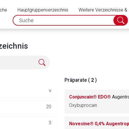
Schließen
uche
Hauptgruppenverzeichnis
271
Weitere Verzeichnisse &
spc.search.input.placeholder
Suche
absch
36
34
zeichnis
BINATION
9
74
Präparate (
2
)
9
Conjuncain® EDO®
Augentr
Oxybuprocain
20
rnen Seite
3
Novesine® 0,4% Augentrop
ene Link öffnet eine externe Web-Seite. Für die Inhalte der exter