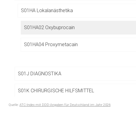
Betreiber verantwortl
S01HA Lokalanästhetika
S01HA02 Oxybuprocain
S01HA04 Proxymetacain
S01J DIAGNOSTIKA
S01K CHIRURGISCHE HILFSMITTEL
Quelle:
ATC-Index mit DDD-Angaben für Deutschland im Jahr 2026
S01L MITTEL GEGEN VASKULÄRE AUGENERKRANKUN
to-
top-
S01X ANDERE OPHTHALMIKA
text