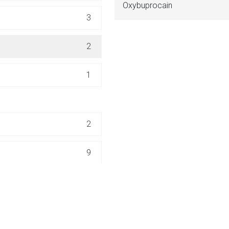
Oxybuprocain
ich. Ebenso gelten dort ggf. andere Datenschutzbestimmungen.
3
Zurück zur rote-
2
1
2
9
GEN
18
57