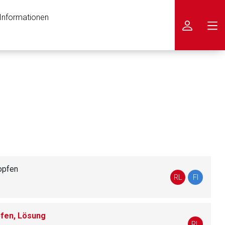
 Informationen
icken
opfen
RL
FI
fen, Lösung
nen Web-Seite ist deren
RL