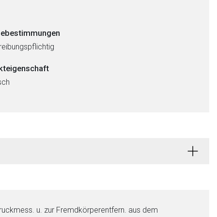
ebestimmungen
eibungspflichtig
kteigenschaft
sch
druckmess. u. zur Fremdkörperentfern. aus dem