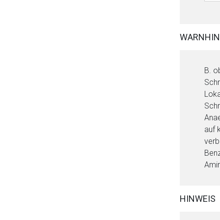
Aufruf einer exte
WARNHIN
Der von Ihnen aufgeruf
B. o
Betreiber verantwortl
Schm
Loka
Schm
Anae
auf 
verb
Benz
Amin
HINWEIS