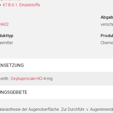
67.B.6.1. Einzelstoffe
Abgab
HA02
verschr
dukttyp
Produ
eimittel
Chemi
ENSETZUNG
 enth.:
Oxybuprocain-HCl
4 mg
NGSGEBIETE
lanästhesie der Augenoberfläche. Zur Durchführ. v. Augeninnen