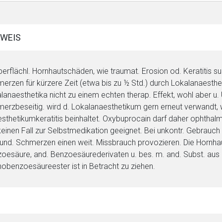
rnen Seite
WEIS
ene Link öffnet eine externe Web-Seite. Für die Inhalte der exter
berflächl. Hornhautschäden, wie traumat. Erosion od. Keratitis sup
ich. Ebenso gelten dort ggf. andere Datenschutzbestimmungen.
erzen für kürzere Zeit (etwa bis zu ½ Std.) durch Lokalanaesth
lanaesthetika nicht zu einem echten therap. Effekt, wohl aber u. 
erzbeseitig. wird d. Lokalanaesthetikum gern erneut verwandt, wa
Zurück zur rote-
sthetikumkeratitis beinhaltet. Oxybuprocain darf daher ophthalmo
keinen Fall zur Selbstmedikation geeignet. Bei unkontr. Gebrauch 
und. Schmerzen einen weit. Missbrauch provozieren. Die Hornhaut
oesäure, and. Benzoesäurederivaten u. bes. m. and. Subst. aus d
obenzoesäureester ist in Betracht zu ziehen.