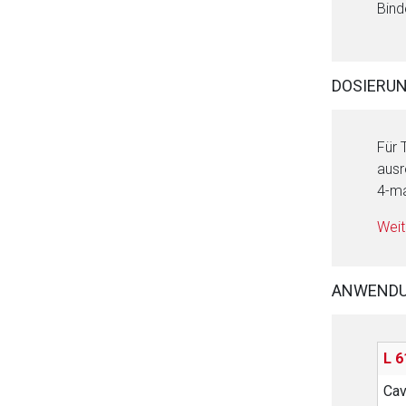
Bind
DOSIERU
Für 
ausr
4-ma
Weit
ANWEND
L 6
Ca