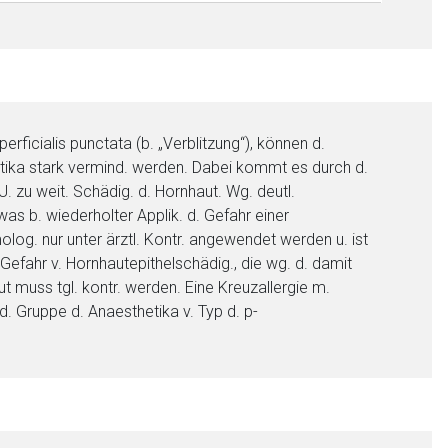
nen Web-Seite ist deren
erficialis punctata (b. „Verblitzung“), können d.
etika stark vermind. werden. Dabei kommt es durch d.
U. zu weit. Schädig. d. Hornhaut. Wg. deutl.
s b. wiederholter Applik. d. Gefahr einer
liste.de
Zur Seite
log. nur unter ärztl. Kontr. angewendet werden u. ist
Gefahr v. Hornhautepithelschädig., die wg. d. damit
 muss tgl. kontr. werden. Eine Kreuzallergie m.
. Gruppe d. Anaesthetika v. Typ d. p-