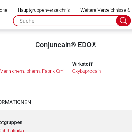
Schließen
uche
Hauptgruppenverzeichnis
Weitere Verzeichnisse &
spc.search.input.placeholder
Suche
absch
Conjuncain® EDO®
Wirkstoff
d Mann chem.-pharm. Fabrik GmbH
Oxybuprocain
FORMATIONEN
ptgruppen
Ophthalmika