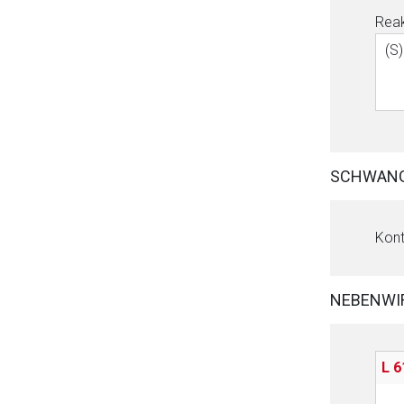
Reak
(S)
SCHWANG
Kont
NEBENWI
L 6