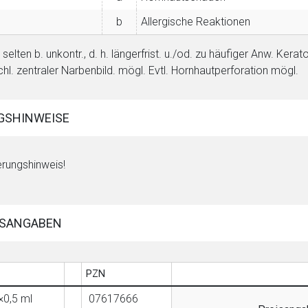
b
Allergische Reaktionen
 selten b. unkontr., d. h. längerfrist. u./od. zu häufiger Anw. K
chl. zentraler Narbenbild. mögl. Evtl. Hornhautperforation mögl.
GSHINWEISE
rungshinweis!
SANGABEN
PZN
×0,5 ml
07617666