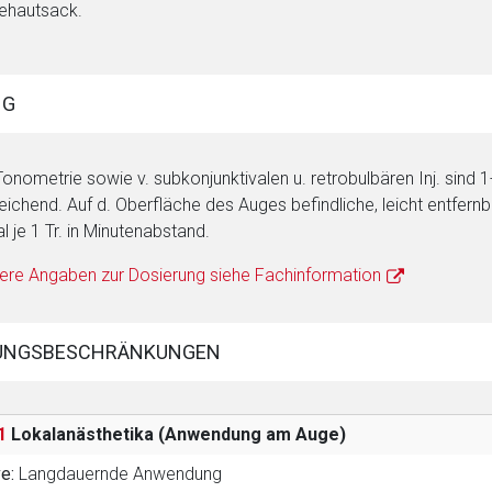
ehautsack.
NG
Tonometrie sowie v. subkonjunktivalen u. retrobulbären Inj. sind 1
eichend. Auf d. Oberfläche des Auges befindliche, leicht entfernb
l je 1 Tr. in Minutenabstand.
ere Angaben zur Dosierung siehe Fachinformation
UNGSBESCHRÄNKUNGEN
1
Lokalanästhetika (Anwendung am Auge)
ve:
Langdauernde Anwendung