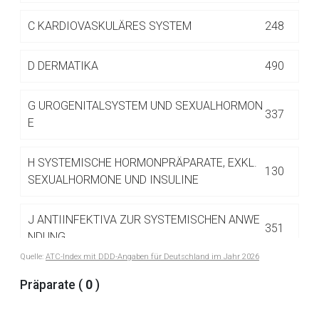
Betreiber verantwortlich. Ebenso gelten dort ggf. andere
Datenschutzbestimmungen.
C
KARDIOVASKULÄRES SYSTEM
248
D
DERMATIKA
490
Zurück zur rote-liste.de
Zur Seite
G
UROGENITALSYSTEM UND SEXUALHORMON
337
E
H
SYSTEMISCHE HORMONPRÄPARATE, EXKL.
130
SEXUALHORMONE UND INSULINE
J
ANTIINFEKTIVA ZUR SYSTEMISCHEN ANWE
351
NDUNG
Quelle:
ATC-Index mit DDD-Angaben für Deutschland im Jahr 2026
L
ANTINEOPLASTISCHE UND IMMUNMODULIE
Präparate (
0
)
516
RENDE MITTEL