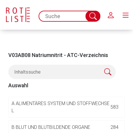
Schließen
spc.search.input.placeholder
Suche
abschicken
V03AB08 Natriumnitrit - ATC-Verzeichnis
Auswahl
Aufruf einer externen Seite
A
ALIMENTÄRES SYSTEM UND STOFFWECHSE
583
L
Der von Ihnen aufgerufene Link öffnet eine externe Web-
B
BLUT UND BLUTBILDENDE ORGANE
284
Seite. Für die Inhalte der externen Web-Seite ist deren