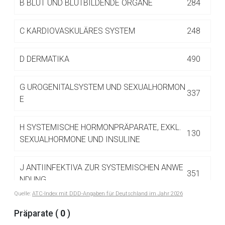
B
BLUT UND BLUTBILDENDE ORGANE
284
Betreiber verantwortlich. Ebenso gelten dort ggf. andere
Datenschutzbestimmungen.
C
KARDIOVASKULÄRES SYSTEM
248
Zurück zur rote-liste.de
Zur Seite
D
DERMATIKA
490
G
UROGENITALSYSTEM UND SEXUALHORMON
337
E
H
SYSTEMISCHE HORMONPRÄPARATE, EXKL.
130
SEXUALHORMONE UND INSULINE
J
ANTIINFEKTIVA ZUR SYSTEMISCHEN ANWE
351
NDUNG
Quelle:
ATC-Index mit DDD-Angaben für Deutschland im Jahr 2026
L
ANTINEOPLASTISCHE UND IMMUNMODULIE
Präparate (
0
)
516
RENDE MITTEL