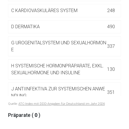
Betreiber verantwortlich. Ebenso gelten dort ggf. andere
Datenschutzbestimmungen.
C
KARDIOVASKULÄRES SYSTEM
248
D
DERMATIKA
490
Zurück zur rote-liste.de
Zur Seite
G
UROGENITALSYSTEM UND SEXUALHORMON
337
E
H
SYSTEMISCHE HORMONPRÄPARATE, EXKL.
130
SEXUALHORMONE UND INSULINE
J
ANTIINFEKTIVA ZUR SYSTEMISCHEN ANWE
351
NDUNG
Quelle:
ATC-Index mit DDD-Angaben für Deutschland im Jahr 2026
L
ANTINEOPLASTISCHE UND IMMUNMODULIE
Präparate (
0
)
516
RENDE MITTEL