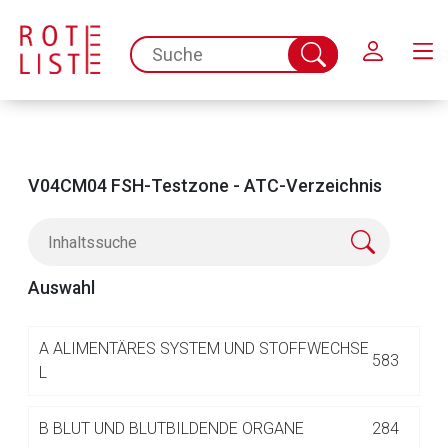
Schließen
spc.search.input.placeholder
Suche
abschicken
V04CM04 FSH-Testzone - ATC-Verzeichnis
Auswahl
Aufruf einer externen Seite
A
ALIMENTÄRES SYSTEM UND STOFFWECHSE
583
L
Der von Ihnen aufgerufene Link öffnet eine externe Web-
B
BLUT UND BLUTBILDENDE ORGANE
284
Seite. Für die Inhalte der externen Web-Seite ist deren