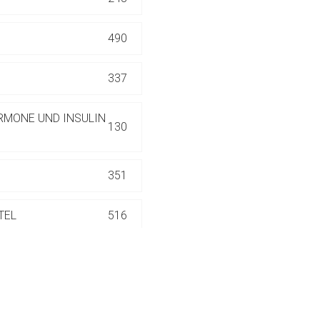
ich. Ebenso gelten dort ggf. andere Datenschutzbestimmungen.
490
Zurück zur rote-
337
RMONE UND INSULIN
130
351
TEL
516
186
552