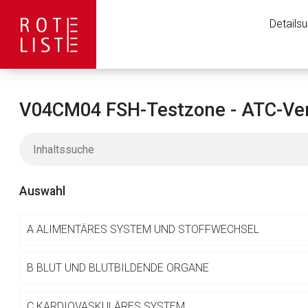
Details
V04CM04 FSH-Testzone - ATC-Ver
Auswahl
A
ALIMENTÄRES SYSTEM UND STOFFWECHSEL
Aufruf einer exte
B
BLUT UND BLUTBILDENDE ORGANE
C
KARDIOVASKULÄRES SYSTEM
Der von Ihnen aufgeruf