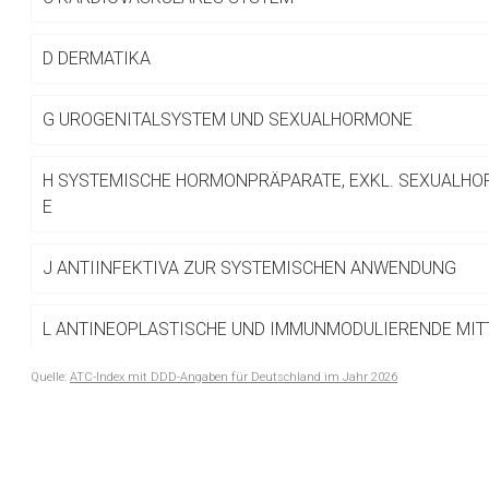
Betreiber verantwortl
D
DERMATIKA
G
UROGENITALSYSTEM UND SEXUALHORMONE
H
SYSTEMISCHE HORMONPRÄPARATE, EXKL. SEXUALHO
E
J
ANTIINFEKTIVA ZUR SYSTEMISCHEN ANWENDUNG
L
ANTINEOPLASTISCHE UND IMMUNMODULIERENDE MIT
Quelle:
ATC-Index mit DDD-Angaben für Deutschland im Jahr 2026
M
MUSKEL- UND SKELETTSYSTEM
to-
top-
N
NERVENSYSTEM
text