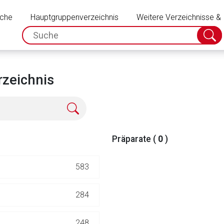
Schließen
uche
Hauptgruppenverzeichnis
Weitere Verzeichnisse &
spc.search.input.placeholder
Suche
absch
zeichnis
Präparate (
0
)
583
rnen Seite
284
ene Link öffnet eine externe Web-Seite. Für die Inhalte der exter
248