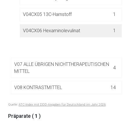
Der von Ihnen aufgerufene Link öffnet eine externe Web-
Seite. Für die Inhalte der externen Web-Seite ist deren
V04CX05 13C-Harnstoff
1
Betreiber verantwortlich. Ebenso gelten dort ggf. andere
Datenschutzbestimmungen.
V04CX06 Hexaminolevulinat
1
Zurück zur rote-liste.de
Zur Seite
V07 ALLE ÜBRIGEN NICHTTHERAPEUTISCHEN
4
MITTEL
V08 KONTRASTMITTEL
14
V09 RADIODIAGNOSTIKA
3
Quelle:
ATC-Index mit DDD-Angaben für Deutschland im Jahr 2026
Präparate (
1
)
V10 RADIOTHERAPEUTIKA
3