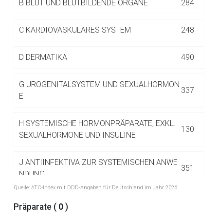
B
BLUT UND BLUTBILDENDE ORGANE
284
Betreiber verantwortlich. Ebenso gelten dort ggf. andere
Datenschutzbestimmungen.
C
KARDIOVASKULÄRES SYSTEM
248
Zurück zur rote-liste.de
Zur Seite
D
DERMATIKA
490
G
UROGENITALSYSTEM UND SEXUALHORMON
337
E
H
SYSTEMISCHE HORMONPRÄPARATE, EXKL.
130
SEXUALHORMONE UND INSULINE
J
ANTIINFEKTIVA ZUR SYSTEMISCHEN ANWE
351
NDUNG
Quelle:
ATC-Index mit DDD-Angaben für Deutschland im Jahr 2026
L
ANTINEOPLASTISCHE UND IMMUNMODULIE
Präparate (
0
)
516
RENDE MITTEL