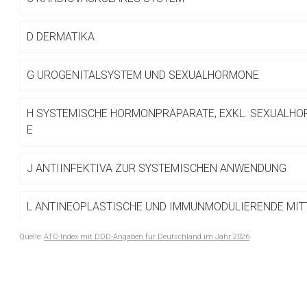
Betreiber verantwortl
D
DERMATIKA
G
UROGENITALSYSTEM UND SEXUALHORMONE
H
SYSTEMISCHE HORMONPRÄPARATE, EXKL. SEXUALHO
E
J
ANTIINFEKTIVA ZUR SYSTEMISCHEN ANWENDUNG
L
ANTINEOPLASTISCHE UND IMMUNMODULIERENDE MIT
Quelle:
ATC-Index mit DDD-Angaben für Deutschland im Jahr 2026
M
MUSKEL- UND SKELETTSYSTEM
to-
top-
N
NERVENSYSTEM
text