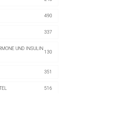
ich. Ebenso gelten dort ggf. andere Datenschutzbestimmungen.
490
Zurück zur rote-
337
RMONE UND INSULIN
130
351
TEL
516
186
552