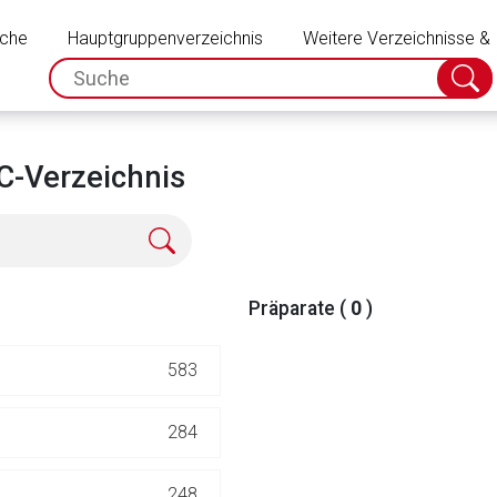
Schließen
uche
Hauptgruppenverzeichnis
Weitere Verzeichnisse &
spc.search.input.placeholder
Suche
absch
C-Verzeichnis
Präparate (
0
)
583
rnen Seite
284
ene Link öffnet eine externe Web-Seite. Für die Inhalte der exter
248