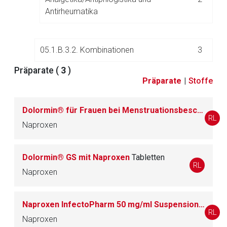
Antirheumatika
05.1.B.3.2. Kombinationen
3
Präparate (
3
)
Präparate
|
Stoffe
05.1.B.4. Spezifische Antirheumatika
7
(Basistherapeutika)
Dolormin® für Frauen bei Menstruationsbeschwerden mit Naproxen
RL
Naproxen
05.1.B.5. Mittel bei degenerativen
21
Gelenkerkrankungen
Dolormin® GS mit Naproxen
Tabletten
RL
05.1.B.6. Andere Antirheumatika
3
Naproxen
Naproxen InfectoPharm 50 mg/ml Suspension zum Einnehmen
05.1.D. Homöopathika
30
RL
Naproxen