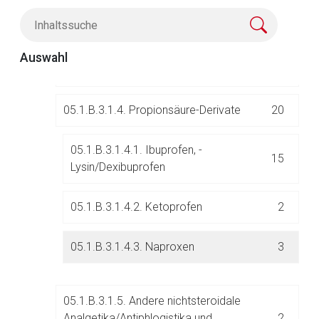
05.1.B.3.1.2. Essigsäure-Derivate
12
Auswahl
05.1.B.3.1.3. Oxicame
1
Aufruf einer externen Seite
05.1.B.3.1.4. Propionsäure-Derivate
20
Der von Ihnen aufgerufene Link öffnet eine externe Web-
05.1.B.3.1.4.1. Ibuprofen, -
Seite. Für die Inhalte der externen Web-Seite ist deren
15
Lysin/Dexibuprofen
Betreiber verantwortlich. Ebenso gelten dort ggf. andere
Datenschutzbestimmungen.
05.1.B.3.1.4.2. Ketoprofen
2
Zurück zur rote-liste.de
Zur Seite
05.1.B.3.1.4.3. Naproxen
3
05.1.B.3.1.5. Andere nichtsteroidale
Analgetika/Antiphlogistika und
2