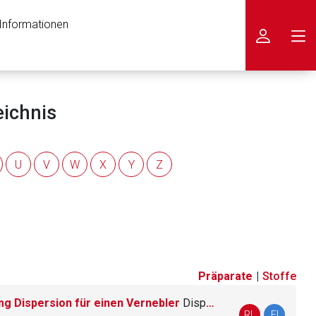
 Informationen
icken
eichnis
U
V
W
X
Y
Z
Präparate
|
Stoffe
g Dispersion für einen Vernebler
Dispersion für einen Vernebler
nen Web-Seite ist deren
RL
FI