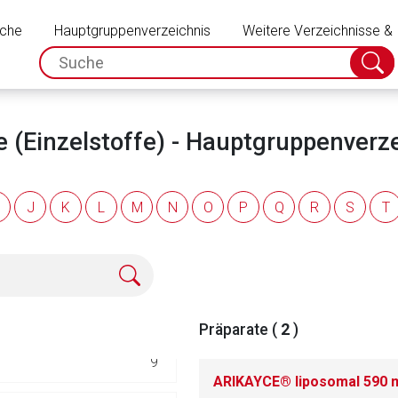
Schließen
251
uche
Hauptgruppenverzeichnis
Weitere Verzeichnisse &
spc.search.input.placeholder
Suche
7
absch
44
e (Einzelstoffe) - Hauptgruppenverz
36
J
K
L
M
N
O
P
Q
R
S
T
14
134
134
Präparate (
2
)
rnen Seite
9
ARIKAYCE® liposomal 590 m
ene Link öffnet eine externe Web-Seite. Für die Inhalte der exter