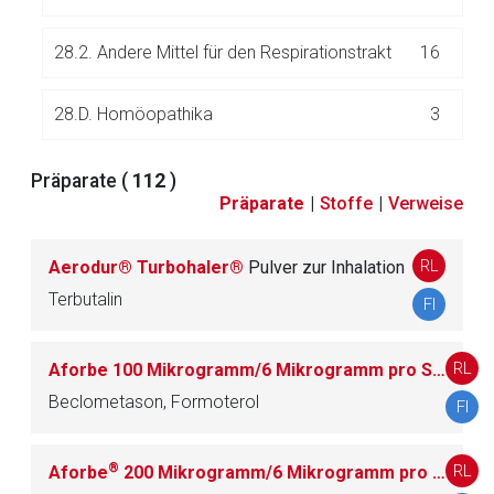
Zurück zur rote-liste.de
Zur Seite
28.2. Andere Mittel für den Respirationstrakt
16
28.D. Homöopathika
3
Präparate (
112
)
29.
Cholagoga und Gallenwegstherapeutika
27
Präparate
|
Stoffe
|
Verweise
30.
Cholinergika
8
RL
Aerodur® Turbohaler®
Pulver zur Inhalation
Terbutalin
FI
31.
Corticoide (Interna)
51
RL
Aforbe 100 Mikrogramm/6 Mikrogramm pro Sprühstoß Druckgasinhalation, Lösung
32.
Dermatika
396
Beclometason, Formoterol
FI
33.
Desinfizientia/Antiseptika
30
®
RL
Aforbe
200 Mikrogramm/6 Mikrogramm pro Sprühstoß Druckgasinhalation, Lösung