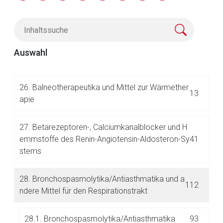
24.
Antitussiva/Expektorantia und andere Erkält
168
ungspräparate
Auswahl
25.
Arteriosklerosemittel
1
26.
Balneotherapeutika und Mittel zur Wärmether
13
apie
27.
Betarezeptoren-, Calciumkanalblocker und H
Aufruf einer externen Seite
emmstoffe des Renin-Angiotensin-Aldosteron-Sy
41
stems
Der von Ihnen aufgerufene Link öffnet eine externe Web-
Seite. Für die Inhalte der externen Web-Seite ist deren
28.
Bronchospasmolytika/Antiasthmatika und a
Betreiber verantwortlich. Ebenso gelten dort ggf. andere
112
ndere Mittel für den Respirationstrakt
Datenschutzbestimmungen.
28.1. Bronchospasmolytika/Antiasthmatika
93