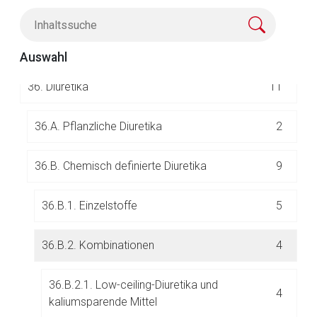
35.
Diagnostika und Mittel zur Diagnosevorbereit
66
ung
Auswahl
36.
Diuretika
11
Aufruf einer externen Seite
36.A. Pflanzliche Diuretika
2
36.B. Chemisch definierte Diuretika
9
Der von Ihnen aufgerufene Link öffnet eine externe Web-
Seite. Für die Inhalte der externen Web-Seite ist deren
Betreiber verantwortlich. Ebenso gelten dort ggf. andere
36.B.1. Einzelstoffe
5
Datenschutzbestimmungen.
36.B.2. Kombinationen
4
Zurück zur rote-liste.de
Zur Seite
36.B.2.1. Low-ceiling-Diuretika und
4
kaliumsparende Mittel