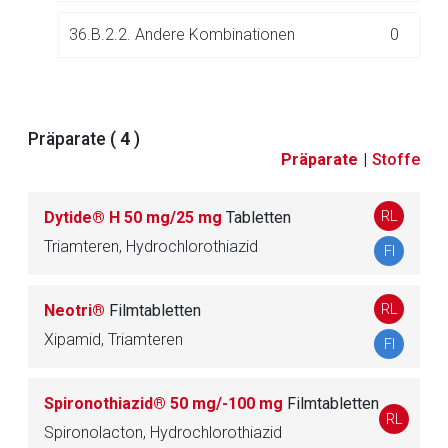
36.B.2.2. Andere Kombinationen
0
Präparate (
4
)
37.
Durchblutungsfördernde Mittel
4
Präparate
|
Stoffe
38.
(unbesetzt)
RL
Dytide® H 50 mg/25 mg
Tabletten
Triamteren, Hydrochlorothiazid
FI
39.
Entwöhnungsmittel/Mittel zur Behandlung von
24
Suchterkrankungen
RL
Neotri®
Filmtabletten
Xipamid, Triamteren
40.
Enzyminhibitoren, Präparate bei Enzymmang
FI
60
el und Transportproteine
Spironothiazid® 50 mg/-100 mg
Filmtabletten
RL
41.
Fibrinolytika
4
Spironolacton, Hydrochlorothiazid