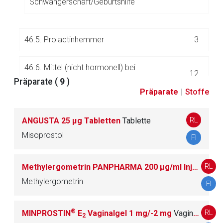
Schwangerschaft/Geburtshilfe
Zurück zur rote-liste.de
Zur Seite
46.5. Prolactinhemmer
3
46.6. Mittel (nicht hormonell) bei
12
klimakterischen Beschwerden
Präparate (
9
)
Präparate
|
Stoffe
46.7. Andere Gynäkologika
2
RL
ANGUSTA 25 μg Tabletten
Tablette
Misoprostol
FI
47.
Hämorrhoidenmittel/Proktologika
27
RL
Methylergometrin PANPHARMA 200 µg/ml Injektionslösung
48.
Hepatika
27
Methylergometrin
FI
49.
Hypnotika/Sedativa
76
®
RL
MINPROSTIN
E
Vaginalgel 1 mg/-2 mg
Vaginalgel
2