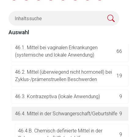
45.
(unbesetzt)
46.
Gynäkologika
120
Auswahl
46.1. Mittel bei vaginalen Erkrankungen
66
(systemische und lokale Anwendung)
46.2. Mittel (überwiegend nicht hormonell) bei
19
Zyklus-/prämenstruellen Beschwerden
Aufruf einer externen Seite
46.3. Kontrazeptiva (lokale Anwendung)
9
Der von Ihnen aufgerufene Link öffnet eine externe Web-
Seite. Für die Inhalte der externen Web-Seite ist deren
Betreiber verantwortlich. Ebenso gelten dort ggf. andere
46.4. Mittel in der Schwangerschaft/Geburtshilfe
9
Datenschutzbestimmungen.
46.4.B. Chemisch definierte Mittel in der
9