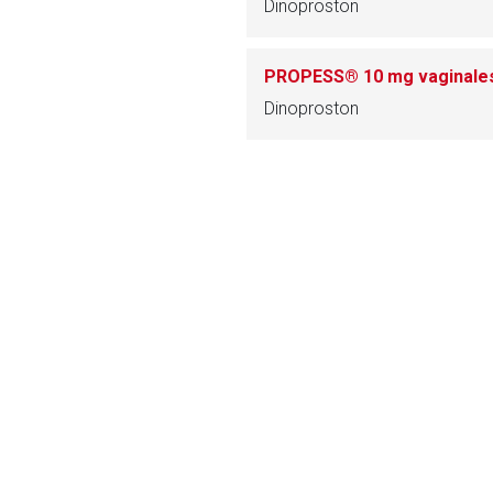
Dinoproston
ich. Ebenso gelten dort ggf. andere Datenschutzbestimmungen.
PROPESS® 10 mg vaginale
Zurück zur rote-
Dinoproston