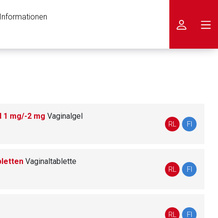
 Informationen
icken
l 1 mg/-2 mg
Vaginalgel
RL
FI
bletten
Vaginaltablette
RL
FI
RL
FI
nen Web-Seite ist deren