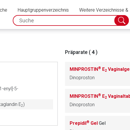
Schließen
uche
Hauptgruppenverzeichnis
Weitere Verzeichnisse &
spc.search.input.placeholder
Suche
absch
Präparate (
4
)
®
MINPROSTIN
E
Vaginalge
2
Dinoproston
1-enyl]-5-
®
MINPROSTIN
E
Vaginalta
2
taglandin E
)
Dinoproston
2
rnen Seite
®
Prepidil
Gel
Gel
ene Link öffnet eine externe Web-Seite. Für die Inhalte der exter