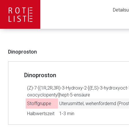
Details
Dinoproston
Dinoproston
(Z)-7-[(1R,2R,3R)-3-Hydroxy-2-[(E,S)-3-hydroxyoct-
oxocyclopentyl]hept-5-ensäure
Stoffgruppe
Uterusmittel, wehenfördernd (Pros
Aufruf einer exte
Halbwertszeit
1-3 min
Der von Ihnen aufgeruf