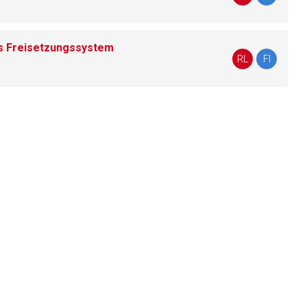
s Freisetzungssystem
liste.de
Zur Seite
RL
FI