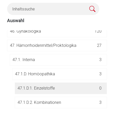
44.
Gichtmittel
5
Der von Ihnen aufgerufene Link öffnet eine externe Web-
45.
(unbesetzt)
Seite. Für die Inhalte der externen Web-Seite ist deren
Auswahl
Betreiber verantwortlich. Ebenso gelten dort ggf. andere
46.
Gynäkologika
120
Datenschutzbestimmungen.
47.
Hämorrhoidenmittel/Proktologika
27
Zurück zur rote-liste.de
Zur Seite
47.1. Interna
3
47.1.D. Homöopathika
3
47.1.D.1. Einzelstoffe
0
47.1.D.2. Kombinationen
3