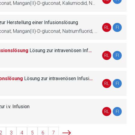
Zinkgluconat, Kupfer(II)-D-gluconat, Mangan(II)-D-gluconat, Kaliumiodid, Natriumselenit
zur Herstellung einer Infusionslösung
liste.de
Zur Seite
RL
FI
Zinkgluconat, Kupfer(II)-D-gluconat, Mangan(II)-D-gluconat, Natriumfluorid, Kaliumiodid, Natriumselenit, Natriummolybdat, Chromchlorid, Eisen(II)-gluconat
fusionslösung
Lö­sung zur intravenösen Infusion
RL
FI
sionslösung
Lö­sung zur intravenösen Infusion
RL
FI
r i.v. Infusion
RL
FI
2
3
4
5
6
7