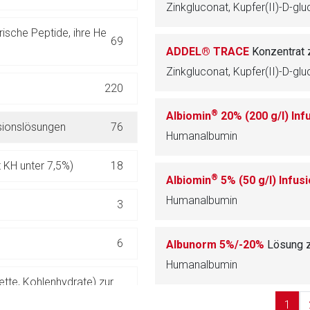
ich. Ebenso gelten dort ggf. andere Datenschutzbestimmungen.
sche Peptide, ihre He
69
ADDEL® TRACE
Konzentrat 
Zurück zur rote-
220
®
Albiomin
20% (200 g/l) In
usionslösungen
76
Humanalbumin
t KH unter 7,5%)
18
®
Albiomin
5% (50 g/l) Infu
Humanalbumin
3
6
Albunorm 5%/-20%
Lösung zu
Humanalbumin
ette, Kohlenhydrate) zur
9
1