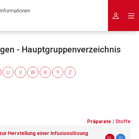
 Informationen
icken
ngen - Hauptgruppenverzeichnis
U
V
W
X
Y
Z
Präparate
|
Stoffe
ur Herstellung einer Infusionslösung
nen Web-Seite ist deren
RL
FI