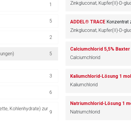
1
ich. Ebenso gelten dort ggf. andere Datenschutzbestimmungen.
5
ADDEL® TRACE
Konzentrat 
Zurück zur rote-
2
Calciumchlorid 5,5% Baxte
sungen)
5
Calciumchlorid
3
Kaliumchlorid-Lösung 1 mo
Kaliumchlorid
6
Natriumchlorid-Lösung 1 m
ette, Kohlenhydrate) zur
Natriumchlorid
9