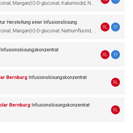
Zinkgluconat, Kupfer(II)-D-gluconat, Mangan(II)-D-gluconat, Kaliumiodid, Natriumselenit
zur Herstellung einer Infusionslösung
liste.de
Zur Seite
RL
FI
Zinkgluconat, Kupfer(II)-D-gluconat, Mangan(II)-D-gluconat, Natriumfluorid, Kaliumiodid, Natriumselenit, Natriummolybdat, Chromchlorid, Eisen(II)-gluconat
r
Infusionslösungskonzentrat
RL
FI
lar Bernburg
Infusionslösungskonzentrat
RL
olar Bernburg
Infusionslösungskonzentrat
RL