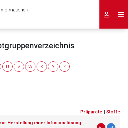
 Informationen
icken
uptgruppenverzeichnis
U
V
W
X
Y
Z
Präparate
|
Stoffe
ur Herstellung einer Infusionslösung
nen Web-Seite ist deren
RL
FI