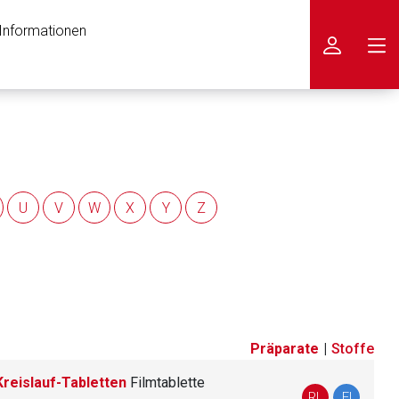
 Informationen
icken
U
V
W
X
Y
Z
Präparate
|
Stoffe
reislauf-Tabletten
Filmtablette
nen Web-Seite ist deren
RL
FI