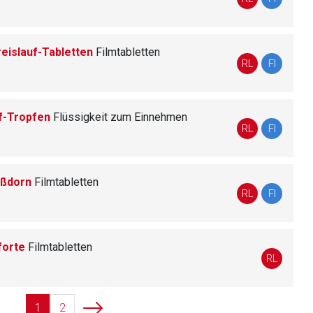
eislauf-Tabletten
Filmtabletten
liste.de
Zur Seite
RL
FI
uf-Tropfen
Flüssigkeit zum Einnehmen
RL
FI
ißdorn
Filmtabletten
RL
FI
forte
Filmtabletten
RL
1
2