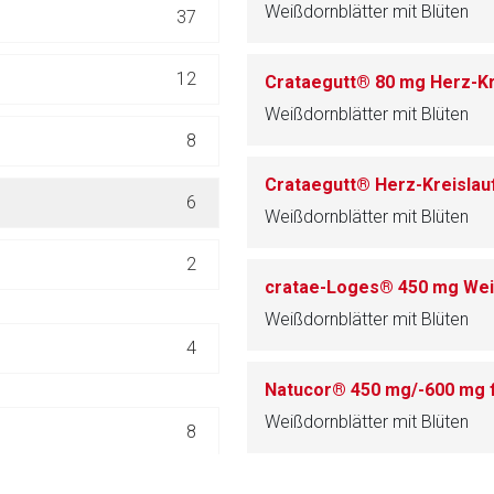
Weißdornblätter mit Blüten
37
ich. Ebenso gelten dort ggf. andere Datenschutzbestimmungen.
12
Crataegutt® 80 mg Herz-Kr
Zurück zur rote-
Weißdornblätter mit Blüten
8
Crataegutt® Herz-Kreisla
6
Weißdornblätter mit Blüten
2
cratae-Loges® 450 mg We
Weißdornblätter mit Blüten
4
Natucor® 450 mg/-600 mg 
Weißdornblätter mit Blüten
8
17