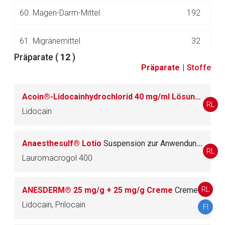
60.
Magen-Darm-Mittel
192
61.
Migränemittel
32
Präparate (
12
)
Präparate
|
Stoffe
62.
Mineralstoffpräparate
70
Acoin®-Lidocainhydrochlorid 40 mg/ml Lösung
Spray 
63.
Mund- und Rachentherapeutika (zur lokalen
100
RL
Anwendung)
Lidocain
64.
Muskelrelaxanzien und -Reversoren
39
Anaesthesulf® Lotio
Suspension zur Anwendung auf der Haut
RL
Lauromacrogol 400
65.
Narkosemittel (Allgemeinanästhetika)
19
RL
ANESDERM® 25 mg/g + 25 mg/g Creme
Creme
66.
Neuropathiepräparate und andere neurotrop
40
Lidocain, Prilocain
e Mittel
FI