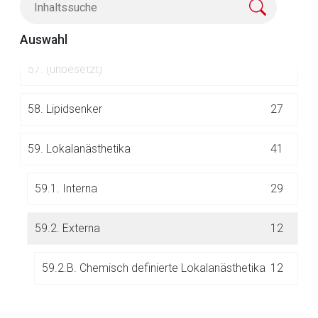
56.
Laxantia/Mittel gegen Obstipation
30
Auswahl
57.
(unbesetzt)
58.
Lipidsenker
27
59.
Lokalanästhetika
41
Aufruf einer externen Seite
59.1. Interna
29
Der von Ihnen aufgerufene Link öffnet eine externe Web-
59.2. Externa
12
Seite. Für die Inhalte der externen Web-Seite ist deren
Betreiber verantwortlich. Ebenso gelten dort ggf. andere
Datenschutzbestimmungen.
59.2.B. Chemisch definierte Lokalanästhetika
12
Zurück zur rote-liste.de
Zur Seite