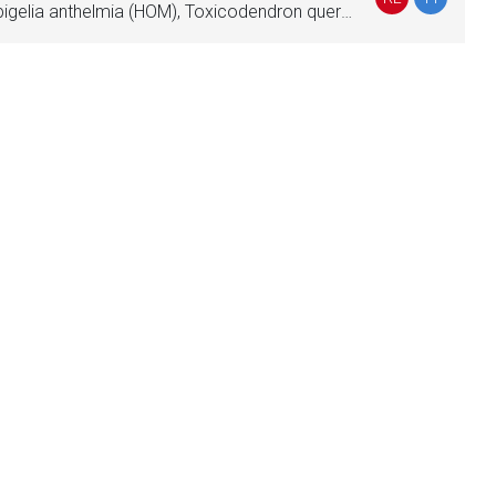
Citrullus colocynthis (HOM), Spigelia anthelmia (HOM), Toxicodendron quercifolium (HOM)
liste.de
Zur Seite