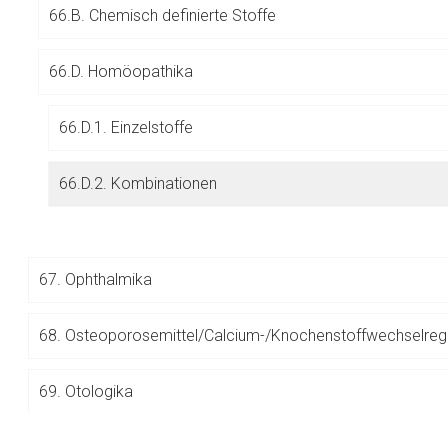
66.B. Chemisch definierte Stoffe
Betreiber verantwortl
66.D. Homöopathika
66.D.1. Einzelstoffe
66.D.2. Kombinationen
67.
Ophthalmika
68.
Osteoporosemittel/Calcium-/Knochenstoffwechselreg
69.
Otologika
to-
top-
70.
Parkinsonmittel und andere Mittel gegen extrapyramid