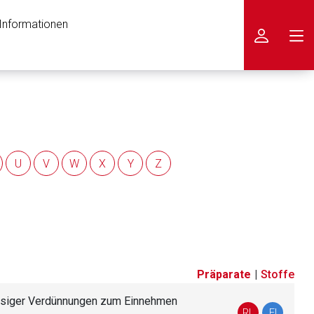
 Informationen
icken
U
V
W
X
Y
Z
Präparate
|
Stoffe
ssiger Verdünnungen zum Einnehmen
nen Web-Seite ist deren
RL
FI