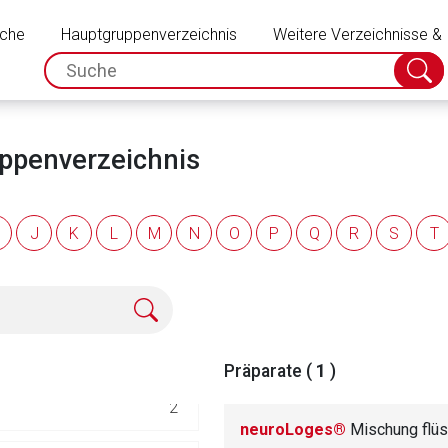
Schließen
192
uche
Hauptgruppenverzeichnis
Weitere Verzeichnisse &
spc.search.input.placeholder
Suche
32
absch
70
uppenverzeichnis
)
100
J
K
L
M
N
O
P
Q
R
S
T
39
19
40
Präparate (
1
)
rnen Seite
2
neuroLoges®
Mischung flü
ene Link öffnet eine externe Web-Seite. Für die Inhalte der exter