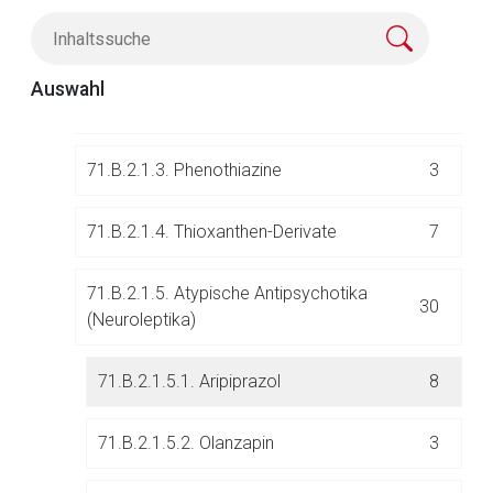
71.B.2.1.1. Butyrophenon-Derivate
0
Auswahl
71.B.2.1.2. Diphenylbutylpiperidin-Derivate
0
71.B.2.1.3. Phenothiazine
3
71.B.2.1.4. Thioxanthen-Derivate
7
Aufruf einer externen Seite
71.B.2.1.5. Atypische Antipsychotika
30
(Neuroleptika)
Der von Ihnen aufgerufene Link öffnet eine externe Web-
Seite. Für die Inhalte der externen Web-Seite ist deren
71.B.2.1.5.1. Aripiprazol
8
Betreiber verantwortlich. Ebenso gelten dort ggf. andere
Datenschutzbestimmungen.
71.B.2.1.5.2. Olanzapin
3
Zurück zur rote-liste.de
Zur Seite