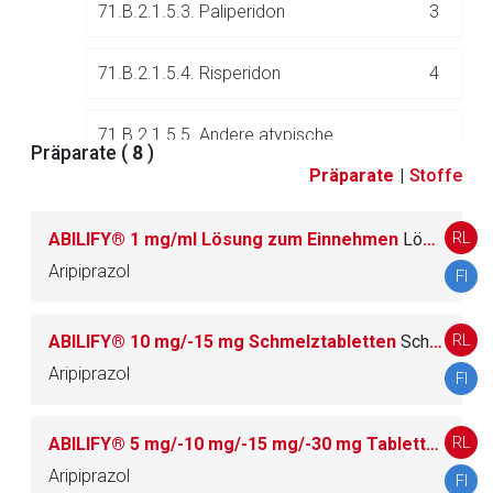
71.B.2.1.5.3. Paliperidon
3
71.B.2.1.5.4. Risperidon
4
71.B.2.1.5.5. Andere atypische
12
Präparate (
8
)
Antipsychotika (Neuroleptika)
Präparate
|
Stoffe
RL
ABILIFY® 1 mg/ml Lösung zum Einnehmen
Lö­sung zum Einnehmen
71.B.2.2. Kombinationen
0
Aripiprazol
FI
RL
ABILIFY® 10 mg/-15 mg Schmelztabletten
Schmelztablette
71.B.3. Psychostimulanzien, Mittel für die
15
Aripiprazol
ADHS
FI
71.B.4. Tranquillanzien und Anxiolytika
15
RL
ABILIFY® 5 mg/-10 mg/-15 mg/-30 mg Tabletten
Ta­ble
Aripiprazol
FI