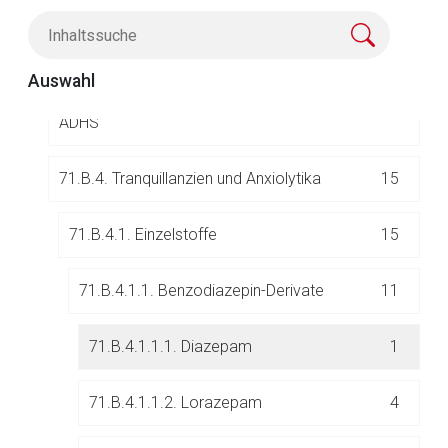
Aufruf einer externen Seite
71.B.2. Antipsychotika (Neuroleptika)
40
Auswahl
Der von Ihnen aufgerufene Link öffnet eine externe Web-
71.B.3. Psychostimulanzien, Mittel für die
15
Seite. Für die Inhalte der externen Web-Seite ist deren
ADHS
Betreiber verantwortlich. Ebenso gelten dort ggf. andere
Datenschutzbestimmungen.
71.B.4. Tranquillanzien und Anxiolytika
15
Zurück zur rote-liste.de
Zur Seite
71.B.4.1. Einzelstoffe
15
71.B.4.1.1. Benzodiazepin-Derivate
11
71.B.4.1.1.1. Diazepam
1
71.B.4.1.1.2. Lorazepam
4