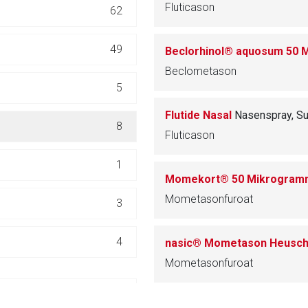
Fluticason
62
ich. Ebenso gelten dort ggf. andere Datenschutzbestimmungen.
49
Beclorhinol® aquosum 50
Zurück zur rote-
Beclometason
5
Flutide Nasal
Nasenspray, S
8
Fluticason
1
Momekort® 50 Mikrogramm
Mometasonfuroat
3
4
Mometasonfuroat
20