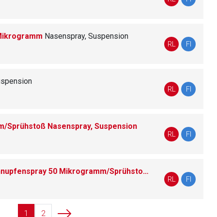
 Mikrogramm
Nasenspray, Suspension
liste.de
Zur Seite
RL
FI
uspension
RL
FI
/Sprühstoß Nasenspray, Suspension
RL
FI
nasic® Mometason Heuschnupfenspray 50 Mikrogramm/Sprühstoß Nasenspray, Suspension
RL
FI
1
2