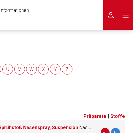
 Informationen
icken
U
V
W
X
Y
Z
Präparate
|
Stoffe
prühstoß Nasenspray, Suspension
Nasenspray, Suspension
nen Web-Seite ist deren
RL
FI