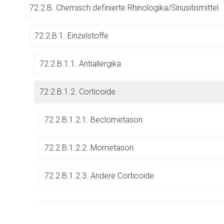
72.2.B. Chemisch definierte Rhinologika/Sinusitismittel
Betreiber verantwortl
72.2.B.1. Einzelstoffe
72.2.B.1.1. Antiallergika
72.2.B.1.2. Corticoide
72.2.B.1.2.1. Beclometason
72.2.B.1.2.2. Mometason
72.2.B.1.2.3. Andere Corticoide
72.2.B.1.3. Sympathomimetika