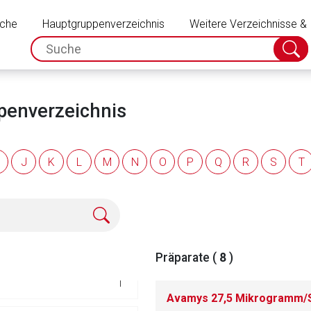
Schließen
ulatoren
47
uche
Hauptgruppenverzeichnis
Weitere Verzeichnisse &
spc.search.input.placeholder
Suche
32
absch
ale Störungen
30
ppenverzeichnis
117
J
K
L
M
N
O
P
Q
R
S
T
80
14
66
Präparate (
8
)
rnen Seite
1
Avamys 27,5 Mikrogramm/S
ene Link öffnet eine externe Web-Seite. Für die Inhalte der exter