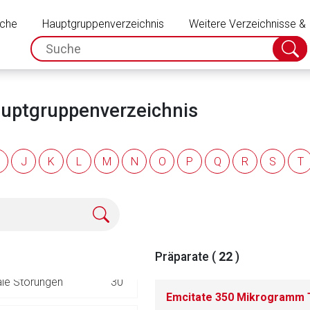
Schließen
)
100
uche
Hauptgruppenverzeichnis
Weitere Verzeichnisse &
spc.search.input.placeholder
Suche
39
absch
19
auptgruppenverzeichnis
40
J
K
L
M
N
O
P
Q
R
S
T
304
ulatoren
47
32
Präparate (
22
)
rnen Seite
ale Störungen
30
ene Link öffnet eine externe Web-Seite. Für die Inhalte der exter