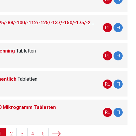
Euthyrox® 25/-38/-50/-63/-75/-88/-100/-112/-125/-137/-150/-175/-200 Mikrogramm Tabletten
liste.de
Zur Seite
RL
FI
Henning
Tabletten
RL
FI
entlich
Tabletten
RL
FI
0 Mikrogramm Tabletten
RL
FI
1
2
3
4
5