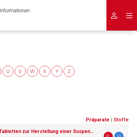
 Informationen
icken
U
V
W
X
Y
Z
Präparate
|
Stoffe
Emcitate 350 Mikrogramm Tabletten zur Herstellung einer Suspension zum Einnehmen
nen Web-Seite ist deren
RL
FI