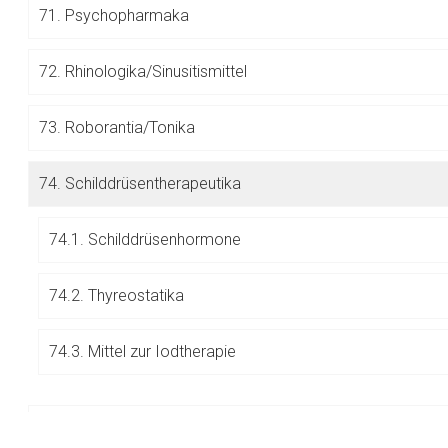
71.
Psychopharmaka
Betreiber verantwortl
72.
Rhinologika/Sinusitismittel
73.
Roborantia/Tonika
74.
Schilddrüsentherapeutika
74.1. Schilddrüsenhormone
74.2. Thyreostatika
74.3. Mittel zur Iodtherapie
75.
Sera, Immunglobuline und Impfstoffe