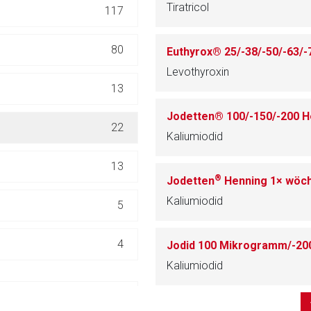
Tiratricol
117
ich. Ebenso gelten dort ggf. andere Datenschutzbestimmungen.
80
Zurück zur rote-
Levothyroxin
13
Jodetten® 100/-150/-200 
22
Kaliumiodid
13
®
Jodetten
Henning 1× wöch
Kaliumiodid
5
4
Jodid 100 Mikrogramm/-20
Kaliumiodid
110