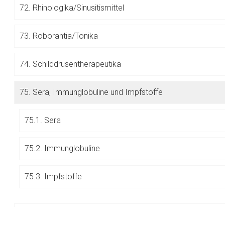
72.
Rhinologika/Sinusitismittel
Betreiber verantwortl
73.
Roborantia/Tonika
74.
Schilddrüsentherapeutika
75.
Sera, Immunglobuline und Impfstoffe
75.1. Sera
75.2. Immunglobuline
75.3. Impfstoffe
76.
Sexualhormone und ihre Hemmstoffe