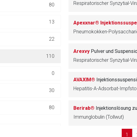
Respiratorischer Synzytial-Vir
80
ich. Ebenso gelten dort ggf. andere Datenschutzbestimmungen.
13
Apexxnar® Injektionssuspen
Zurück zur rote-
Pneumokokken-Polysaccharid
22
Arexvy
Pulver und Suspension
110
Respiratorischer Synzytial-Vir
0
AVAXIM®
Injektionssuspensio
Hepatitis-A-Adsorbat-Impfstoff
30
80
Berirab®
Injektionslösung z
Immunglobulin (Tollwut)
135
1