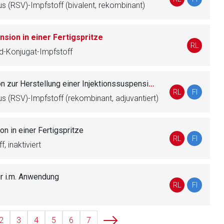
us (RSV)-Impfstoff (bivalent, rekombinant)
sion in einer Fertigspritze
liste.de
Zur Seite
RL
-Konjugat-Impfstoff
 zur Herstellung einer Injektionssuspension
RL
FI
us (RSV)-Impfstoff (rekombinant, adjuvantiert)
n in einer Fertigspritze
RL
FI
, inaktiviert
ur i.m. Anwendung
RL
FI
2
3
4
5
6
7