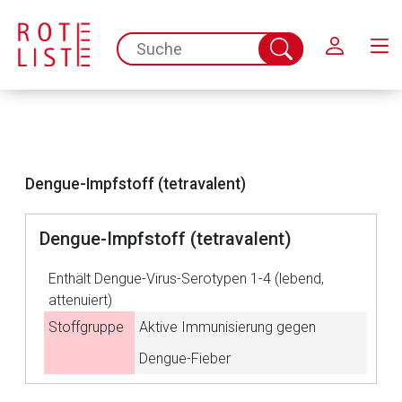
Schließen
spc.search.input.placeholder
Suche
abschicken
Dengue-Impfstoff (tetravalent)
Dengue-Impfstoff (tetravalent)
Aufruf einer externen Seite
Enthält Dengue-Virus-Serotypen 1-4 (lebend,
attenuiert)
Der von Ihnen aufgerufene Link öffnet eine externe Web-
Stoffgruppe
Aktive Immunisierung gegen
Seite. Für die Inhalte der externen Web-Seite ist deren
Dengue-Fieber
Betreiber verantwortlich. Ebenso gelten dort ggf. andere
Datenschutzbestimmungen.