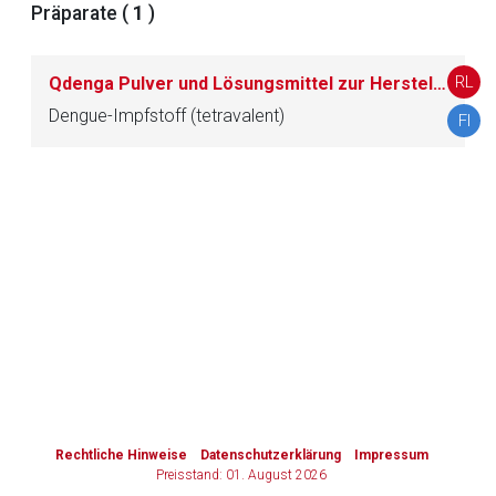
Präparate (
1
)
Zurück zur rote-liste.de
Zur Seite
RL
Qdenga Pulver und Lösungsmittel zur Herstellung einer Injektionslösung in einer Fertigspritze
Dengue-Impfstoff (tetravalent)
FI
to-
top-
text
Rechtliche Hinweise
Datenschutzerklärung
Impressum
Preisstand: 01. August 2026