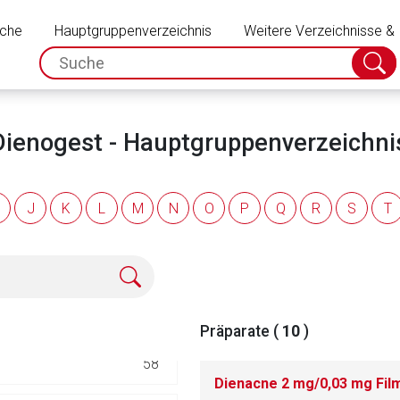
Schließen
11
uche
Hauptgruppenverzeichnis
Weitere Verzeichnisse &
spc.search.input.placeholder
Suche
6
absch
13
d Dienogest - Hauptgruppenverzeichni
13
J
K
L
M
N
O
P
Q
R
S
T
20
70
12
Präparate (
10
)
rnen Seite
58
Dienacne 2 mg/0,03 mg Fil
ene Link öffnet eine externe Web-Seite. Für die Inhalte der exter