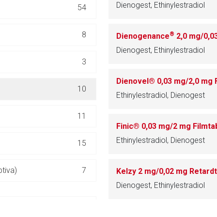
Dienogest, Ethinylestradiol
54
ich. Ebenso gelten dort ggf. andere Datenschutzbestimmungen.
8
®
Dienogenance
2,0 mg/0,0
Zurück zur rote-
Dienogest, Ethinylestradiol
3
Dienovel® 0,03 mg/2,0 mg F
10
Ethinylestradiol, Dienogest
11
Finic® 0,03 mg/2 mg Filmta
Ethinylestradiol, Dienogest
15
tiva)
7
Kelzy 2 mg/0,02 mg Retardt
Dienogest, Ethinylestradiol
4