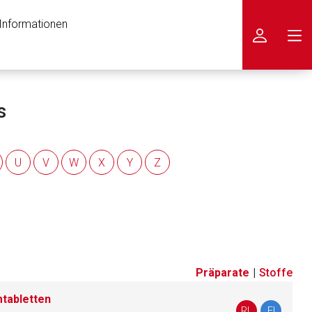
 Informationen
icken
s
U
V
W
X
Y
Z
Präparate
|
Stoffe
mtabletten
nen Web-Seite ist deren
RL
FI