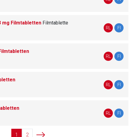
3 mg Filmtabletten
Filmtablette
liste.de
Zur Seite
RL
FI
ilmtabletten
RL
FI
bletten
RL
FI
abletten
RL
FI
1
2