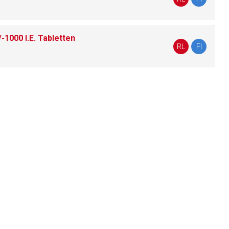
1000 I.E. Tabletten
liste.de
Zur Seite
RL
FI