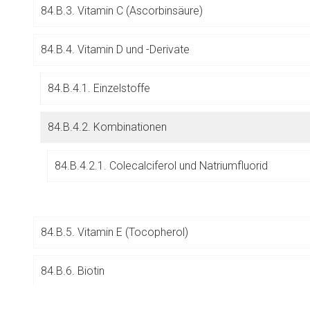
84.B.3. Vitamin C (Ascorbinsäure)
Betreiber verantwortl
84.B.4. Vitamin D und -Derivate
84.B.4.1. Einzelstoffe
84.B.4.2. Kombinationen
84.B.4.2.1. Colecalciferol und Natriumfluorid
84.B.5. Vitamin E (Tocopherol)
84.B.6. Biotin
to-
top-
84.B.7. Vitamin K