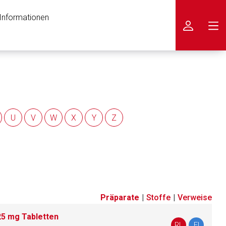
 Informationen
icken
U
V
W
X
Y
Z
Präparate
|
Stoffe
|
Verweise
,25 mg Tabletten
nen Web-Seite ist deren
RL
FI