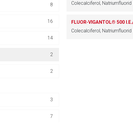
Colecalciferol, Natriumfluorid
8
ich. Ebenso gelten dort ggf. andere Datenschutzbestimmungen.
16
FLUOR-VIGANTOL® 500 I.E./-
Zurück zur rote-
Colecalciferol, Natriumfluorid
14
2
2
3
7
3