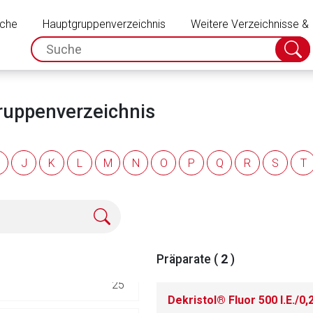
Schließen
uche
Hauptgruppenverzeichnis
Weitere Verzeichnisse &
e und Hyperphosphatä
147
spc.search.input.placeholder
Suche
absch
18
ruppenverzeichnis
86
J
K
L
M
N
O
P
Q
R
S
T
72
72
0
Präparate (
2
)
rnen Seite
25
Dekristol® Fluor 500 I.E./0
ene Link öffnet eine externe Web-Seite. Für die Inhalte der exter