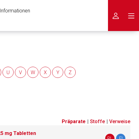
 Informationen
icken
U
V
W
X
Y
Z
Präparate
|
Stoffe
|
Verweise
,25 mg Tabletten
nen Web-Seite ist deren
RL
FI