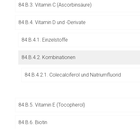
84.B.3. Vitamin C (Ascorbinsäure)
Betreiber verantwortl
84.B.4. Vitamin D und -Derivate
84.B.4.1. Einzelstoffe
84.B.4.2. Kombinationen
84.B.4.2.1. Colecalciferol und Natriumfluorid
84.B.5. Vitamin E (Tocopherol)
84.B.6. Biotin
to-
top-
84.B.7. Vitamin K