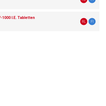
1000 I.E. Tabletten
liste.de
Zur Seite
RL
FI