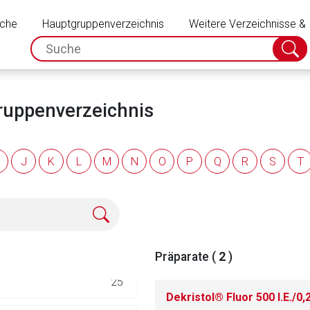
Schließen
uche
Hauptgruppenverzeichnis
Weitere Verzeichnisse &
e und Hyperphosphatä
147
spc.search.input.placeholder
Suche
absch
18
ruppenverzeichnis
86
J
K
L
M
N
O
P
Q
R
S
T
72
72
0
Präparate (
2
)
rnen Seite
25
Dekristol® Fluor 500 I.E./0
ene Link öffnet eine externe Web-Seite. Für die Inhalte der exter