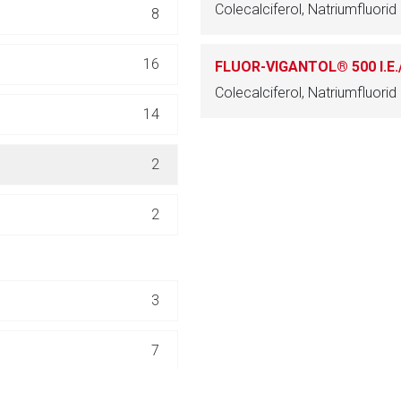
Colecalciferol, Natriumfluorid
8
ich. Ebenso gelten dort ggf. andere Datenschutzbestimmungen.
16
FLUOR-VIGANTOL® 500 I.E./-
Zurück zur rote-
Colecalciferol, Natriumfluorid
14
2
2
3
7
3