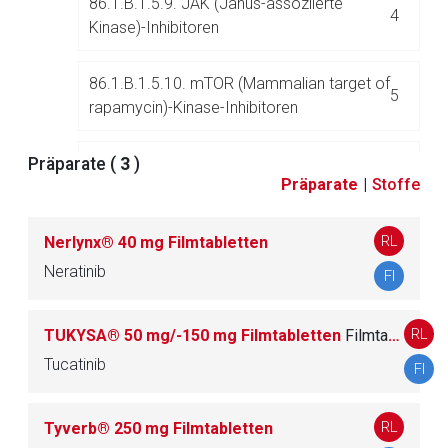
86.1.B.1.5.9. JAK (Janus-assoziierte
4
Kinase)-Inhibitoren
86.1.B.1.5.10. mTOR (Mammalian target of
5
rapamycin)-Kinase-Inhibitoren
Präparate (
86.1.B.1.5.11. MEK (Mitogen-aktivierte
3
)
8
Präparate
|
Stoffe
Proteinkinase)-Inhibitoren
RL
Nerlynx® 40 mg Filmtabletten
86.1.B.1.5.12. Phosphatidylinositol-3-
2
kinase (Pi3K)-Inhibitoren
Neratinib
FI
86.1.B.1.5.13. VEGFR (Vaskulärer
RL
TUKYSA® 50 mg/-150 mg Filmtabletten
Filmtablette
endothelialer Wachstumsfaktor-Rezeptor)-
3
Tucatinib
FI
Tyrosinkinase-Inhibitoren
RL
86.1.B.1.5.14. Andere Proteinkinase-
Tyverb® 250 mg Filmtabletten
25