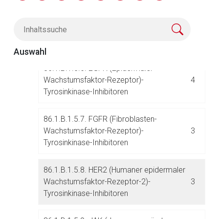
Inhibitoren
86.1.B.1.5.5. CDK (Cyclin-abhängige
3
Kinasen)-Inhibitoren
Auswahl
86.1.B.1.5.6. EGFR (Epidermaler
Aufruf einer externen Seite
Wachstumsfaktor-Rezeptor)-
4
Tyrosinkinase-Inhibitoren
Der von Ihnen aufgerufene Link öffnet eine externe Web-
Seite. Für die Inhalte der externen Web-Seite ist deren
86.1.B.1.5.7. FGFR (Fibroblasten-
Betreiber verantwortlich. Ebenso gelten dort ggf. andere
Wachstumsfaktor-Rezeptor)-
3
Datenschutzbestimmungen.
Tyrosinkinase-Inhibitoren
Zurück zur rote-liste.de
Zur Seite
86.1.B.1.5.8. HER2 (Humaner epidermaler
Wachstumsfaktor-Rezeptor-2)-
3
Tyrosinkinase-Inhibitoren