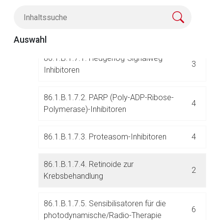
Antikörperkonstrukte
86.1.B.1.7. Andere antineoplastische Mittel
45
Auswahl
Aufruf einer externen Seite
86.1.B.1.7.1. Hedgehog-Signalweg-
3
Inhibitoren
Der von Ihnen aufgerufene Link öffnet eine externe Web-
Seite. Für die Inhalte der externen Web-Seite ist deren
Betreiber verantwortlich. Ebenso gelten dort ggf. andere
86.1.B.1.7.2. PARP (Poly-ADP-Ribose-
4
Datenschutzbestimmungen.
Polymerase)-Inhibitoren
86.1.B.1.7.3. Proteasom-Inhibitoren
4
Zurück zur rote-liste.de
Zur Seite
86.1.B.1.7.4. Retinoide zur
2
Krebsbehandlung
86.1.B.1.7.5. Sensibilisatoren für die
6
photodynamische/Radio-Therapie