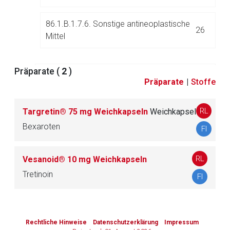
86.1.B.1.7.6. Sonstige antineoplastische
26
Mittel
Präparate (
2
)
86.1.B.1.8. Radiotherapeutika
3
Präparate
|
Stoffe
RL
Targretin® 75 mg Weichkapseln
Weichkapsel
86.1.B.2. Kombinationen
5
Bexaroten
FI
86.1.C. Antineoplastische Mittel aus Enzymen,
RL
Vesanoid® 10 mg Weichkapseln
6
Organen und/oder Mikroorganismen
Tretinoin
FI
to-
86.2. Mittel für die endokrine Therapie
39
top-
Rechtliche Hinweise
Datenschutzerklärung
Impressum
text