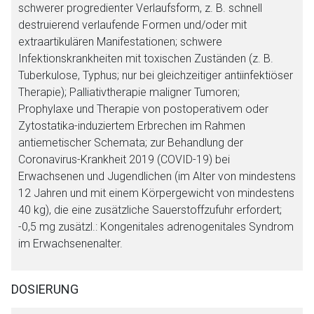
schwerer progredienter Verlaufsform, z. B. schnell
destruierend verlaufende Formen und/oder mit
extraartikulären Manifestationen; schwere
Infektionskrankheiten mit toxischen Zuständen (z. B.
Tuberkulose, Typhus; nur bei gleichzeitiger antiinfektiöser
Therapie); Palliativtherapie maligner Tumoren;
Prophylaxe und Therapie von postoperativem oder
Zytostatika-induziertem Erbrechen im Rahmen
antiemetischer Schemata; zur Behandlung der
Coronavirus-Krankheit 2019 (COVID-19) bei
Erwachsenen und Jugendlichen (im Alter von mindestens
12 Jahren und mit einem Körpergewicht von mindestens
Aufruf einer externen Seite
40 kg), die eine zusätzliche Sauerstoffzufuhr erfordert;
-0,5 mg zusätzl.: Kongenitales adrenogenitales Syndrom
im Erwachsenenalter.
Der von Ihnen aufgerufene Link öffnet eine externe Web-
Seite. Für die Inhalte der externen Web-Seite ist deren
Betreiber verantwortlich. Ebenso gelten dort ggf. andere
DOSIERUNG
Datenschutzbestimmungen.