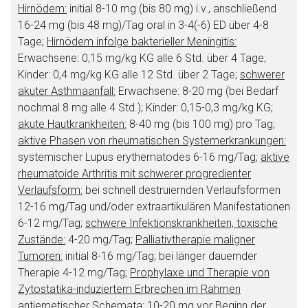
Hirnödem:
initial 8-10 mg (bis 80 mg) i.v., anschließend
16-24 mg (bis 48 mg)/Tag oral in 3-4(-6) ED über 4-8
Zurück zur rote-liste.de
Zur Seite
Tage;
Hirnödem infolge bakterieller Meningitis:
Erwachsene: 0,15 mg/kg KG alle 6 Std. über 4 Tage;
Kinder: 0,4 mg/kg KG alle 12 Std. über 2 Tage;
schwerer
akuter Asthmaanfall:
Erwachsene: 8-20 mg (bei Bedarf
nochmal 8 mg alle 4 Std.); Kinder: 0,15-0,3 mg/kg KG;
akute Hautkrankheiten:
8-40 mg (bis 100 mg) pro Tag;
aktive Phasen von rheumatischen Systemerkrankungen:
systemischer Lupus erythematodes 6-16 mg/Tag;
aktive
rheumatoide Arthritis mit schwerer progredienter
Verlaufsform:
bei schnell destruiernden Verlaufsformen
12-16 mg/Tag und/oder extraartikulären Manifestationen
6-12 mg/Tag;
schwere Infektionskrankheiten, toxische
Zustände:
4-20 mg/Tag;
Palliativtherapie maligner
Tumoren:
initial 8-16 mg/Tag; bei länger dauernder
Therapie 4-12 mg/Tag;
Prophylaxe und Therapie von
Zytostatika-induziertem Erbrechen im Rahmen
antiemetischer Schemata:
10-20 mg vor Beginn der