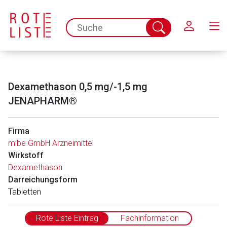
Schließen
spc.search.input.placeholder
Suche
abschicken
Dexamethason 0,5 mg/-1,5 mg
JENAPHARM®
Firma
mibe GmbH Arzneimittel
Wirkstoff
Dexamethason
Darreichungsform
Tabletten
Rote Liste Eintrag
Fachinformation