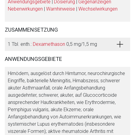
Anwendungsgebiete
|
Dosierung
|
Gegenanzeigen
Nebenwirkungen
|
Warnhinweise
|
Wechselwirkungen
ZUSAMMENSETZUNG
1 Tbl. enth.:
Dexamethason
0,5 mg/1,5 mg
ANWENDUNGSGEBIETE
Hirnödem, ausgelöst durch Hirntumor, neurochirurgische
Eingriffe, bakterielle Meningitis, Hirnabszess; schwerer
akuter Asthmaanfall; orale Anfangsbehandlung
ausgedehnter, schwerer, akuter, auf Glucocorticoide
ansprechender Hautkrankheiten, wie Erythrodermie,
Pemphigus vulgaris, akute Ekzeme; orale
Anfangsbehandlung von Autoimmunerkrankungen, wie
systemischer Lupus erythematodes (insbesondere
viszerale Formen); aktive rheumatoide Arthritis mit