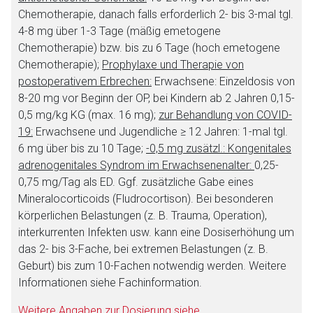
Chemotherapie, danach falls erforderlich 2- bis 3-mal tgl.
4-8 mg über 1-3 Tage (mäßig emetogene
Chemotherapie) bzw. bis zu 6 Tage (hoch emetogene
Chemotherapie);
Prophylaxe und Therapie von
postoperativem Erbrechen:
Erwachsene: Einzeldosis von
8-20 mg vor Beginn der OP, bei Kindern ab 2 Jahren 0,15-
0,5 mg/kg KG (max. 16 mg);
zur Behandlung von COVID-
19:
Erwachsene und Jugendliche ≥ 12 Jahren: 1-mal tgl.
6 mg über bis zu 10 Tage;
-0,5 mg zusätzl.: Kongenitales
adrenogenitales Syndrom im Erwachsenenalter:
0,25-
0,75 mg/Tag als ED. Ggf. zusätzliche Gabe eines
Mineralocorticoids (Fludrocortison). Bei besonderen
körperlichen Belastungen (z. B. Trauma, Operation),
interkurrenten Infekten usw. kann eine Dosiserhöhung um
das 2- bis 3-Fache, bei extremen Belastungen (z. B.
Geburt) bis zum 10-Fachen notwendig werden. Weitere
Informationen siehe Fachinformation.
Weitere Angaben zur Dosierung siehe