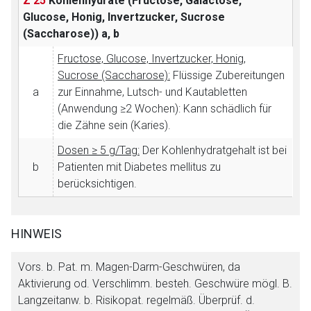
Z 25
Kohlenhydrate (Fructose, Galactose,
Glucose, Honig, Invertzucker, Sucrose
(Saccharose))
a, b
Fructose, Glucose, Invertzucker, Honig,
Sucrose (Saccharose):
Flüssige Zubereitungen
a
zur Einnahme, Lutsch- und Kautabletten
(Anwendung ≥2 Wochen): Kann schädlich für
die Zähne sein (Karies).
Dosen ≥ 5 g/Tag:
Der Kohlenhydratgehalt ist bei
b
Patienten mit Diabetes mellitus zu
berücksichtigen.
HINWEIS
Vors. b. Pat. m. Magen-Darm-Geschwüren, da
Aktivierung od. Verschlimm. besteh. Geschwüre mögl. B.
Langzeitanw. b. Risikopat. regelmäß. Überprüf. d.