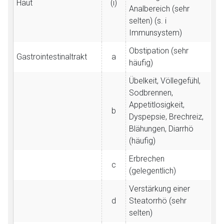
Haut
(i)
Analbereich (sehr
selten) (s. i
Immunsystem)
Obstipation (sehr
Gastrointestinaltrakt
a
häufig)
Übelkeit, Völlegefühl,
Sodbrennen,
Appetitlosigkeit,
b
Dyspepsie, Brechreiz,
Blähungen, Diarrhö
(häufig)
Erbrechen
c
(gelegentlich)
Verstärkung einer
d
Steatorrhö (sehr
selten)