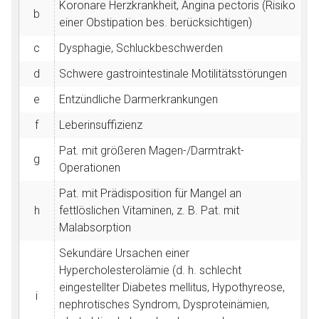
Koronare Herzkrankheit, Angina pectoris (Risiko
b
einer Obstipation bes. berücksichtigen)
c
Dysphagie, Schluckbeschwerden
d
Schwere gastrointestinale Motilitätsstörungen
e
Entzündliche Darmerkrankungen
f
Leberinsuffizienz
Pat. mit größeren Magen-/Darmtrakt-
g
Operationen
Pat. mit Prädisposition für Mangel an
h
fettlöslichen Vitaminen, z. B. Pat. mit
Malabsorption
Sekundäre Ursachen einer
Hypercholesterolämie (d. h. schlecht
eingestellter Diabetes mellitus, Hypothyreose,
i
nephrotisches Syndrom, Dysproteinämien,