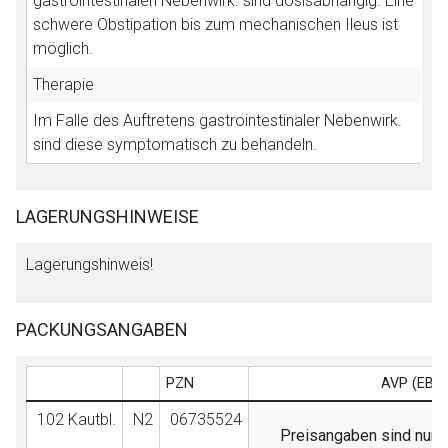
gastrointestinalen Nebenwirk. sind dosisabhängig. Eine
schwere Obstipation bis zum mechanischen Ileus ist
möglich.
Therapie
Im Falle des Auftretens gastrointestinaler Nebenwirk.
sind diese symptomatisch zu behandeln.
LAGERUNGSHINWEISE
Lagerungshinweis!
PACKUNGSANGABEN
PZN
AVP (EB)/
102 Kautbl.
N2
06735524
Preisangaben sind nur f