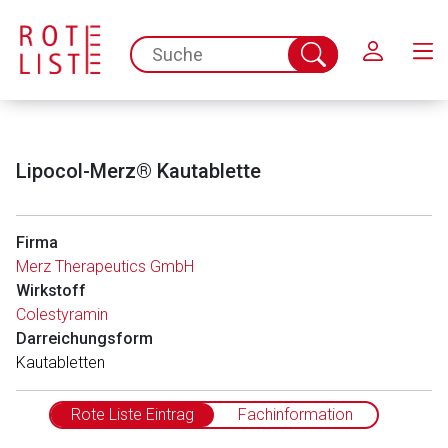
Schließen
spc.search.input.placeholder
Suche
abschicken
Lipocol-Merz® Kautablette
Firma
Merz Therapeutics GmbH
Wirkstoff
Colestyramin
Darreichungsform
Kautabletten
Rote Liste Eintrag
Fachinformation