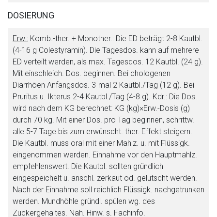
DOSIERUNG
Erw.:
Komb.-ther. + Monother.: Die ED beträgt 2-8 Kautbl.
(4-16 g Colestyramin). Die Tagesdos. kann auf mehrere
ED verteilt werden, als max. Tagesdos. 12 Kautbl. (24 g).
Mit einschleich. Dos. beginnen. Bei chologenen
Diarrhöen Anfangsdos. 3-mal 2 Kautbl./Tag (12 g). Bei
Pruritus u. Ikterus 2-4 Kautbl./Tag (4-8 g). Kdr.: Die Dos.
wird nach dem KG berechnet: KG (kg)×Erw.-Dosis (g)
durch 70 kg. Mit einer Dos. pro Tag beginnen, schrittw.
alle 5-7 Tage bis zum erwünscht. ther. Effekt steigern.
Die Kautbl. muss oral mit einer Mahlz. u. mit Flüssigk.
eingenommen werden. Einnahme vor den Hauptmahlz.
empfehlenswert. Die Kautbl. sollten gründlich
eingespeichelt u. anschl. zerkaut od. gelutscht werden.
Nach der Einnahme soll reichlich Flüssigk. nachgetrunken
werden. Mundhöhle gründl. spülen wg. des
Zuckergehaltes. Näh. Hinw. s. Fachinfo.