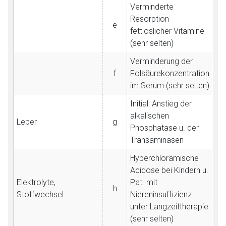
Verminderte
Resorption
e
fettlöslicher Vitamine
(sehr selten)
Verminderung der
f
Folsäurekonzentration
im Serum (sehr selten)
Initial: Anstieg der
alkalischen
Leber
g
Phosphatase u. der
Transaminasen
Hyperchlorämische
Acidose bei Kindern u.
Elektrolyte,
Pat. mit
h
Stoffwechsel
Niereninsuffizienz
unter Langzeittherapie
(sehr selten)