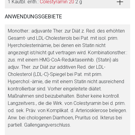
1 Kautbl. enth.:
Colestyramin 20
2 g
ANWENDUNGSGEBIETE
Monother.: adjuvante Ther. zur Diät z. Red. des erhöhten
Gesamt- und LDL-Cholesterols bei Pat. mit isol. prim.
Hyercholesterinämie, bei denen ein Statin nicht
angezeigt ist/nicht gut vertragen wird. Kombinationsther.:
zus. mit einem HMG-CoA-Reduktaseinhib. (Statin) als
adjuv. Ther. zur Diät zur additiven Red. der LDL-
Cholesterol (LDL-C)-Spiegel bei Pat. mit prim.
Hyperchol.-ämie, die mit einem Statin nicht ausreichend
kontrollierbar sind. Vorher eingeleitete diätet.
Maßnahmen sind beizubehalten. Bisher keine kontroll.
Langzeitvers., die die Wirk. von Colestyramin bei d. prim.
od. sek. Präv. von Komplikat. d. Arteriosklerose belegen.
Anw. bei chologenen Diarrhoen, Pruritus od. Ikterus bei
partiell. Gallengangverschluss.