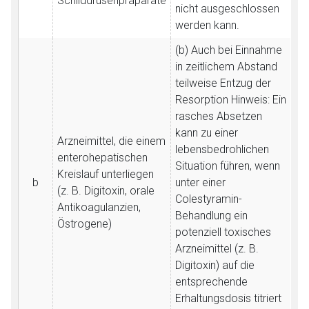
Schilddrüsenpräparate
nicht ausgeschlossen
Zurück zur rote-liste.de
Zur Seite
werden kann.
(b) Auch bei Einnahme
in zeitlichem Abstand
teilweise Entzug der
Resorption
Hinweis: Ein
rasches Absetzen
kann zu einer
Arzneimittel, die einem
lebensbedrohlichen
enterohepatischen
Situation führen, wenn
Kreislauf unterliegen
b
unter einer
(z. B. Digitoxin, orale
Colestyramin-
Antikoagulanzien,
Behandlung ein
Östrogene)
potenziell toxisches
Arzneimittel (z. B.
Digitoxin) auf die
entsprechende
Erhaltungsdosis titriert