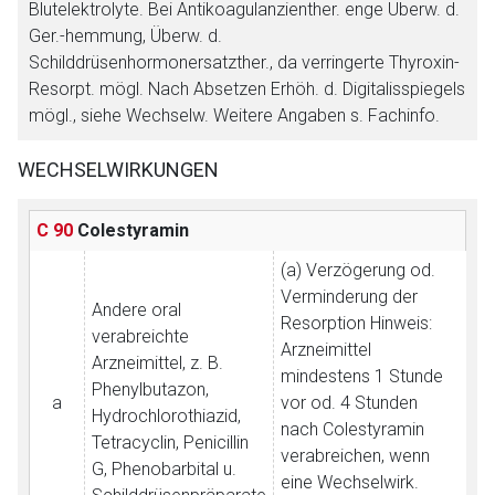
Blutelektrolyte. Bei Antikoagulanzienther. enge Überw. d.
Ger.-hemmung, Überw. d.
Schilddrüsenhormonersatzther., da verringerte Thyroxin-
Resorpt. mögl. Nach Absetzen Erhöh. d. Digitalisspiegels
mögl., siehe Wechselw. Weitere Angaben s. Fachinfo.
WECHSELWIRKUNGEN
C 90
Colestyramin
(a) Verzögerung od.
Aufruf einer externen Seite
Verminderung der
Andere oral
Resorption
Hinweis:
verabreichte
Arzneimittel
Der von Ihnen aufgerufene Link öffnet eine externe Web-
Arzneimittel, z. B.
mindestens 1 Stunde
Seite. Für die Inhalte der externen Web-Seite ist deren
Phenylbutazon,
a
vor od. 4 Stunden
Betreiber verantwortlich. Ebenso gelten dort ggf. andere
Hydrochlorothiazid,
nach Colestyramin
Datenschutzbestimmungen.
Tetracyclin, Penicillin
verabreichen, wenn
G, Phenobarbital u.
eine Wechselwirk.