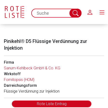
Schließen
spc.search.input.placeholder
Suche
abschicken
Pinikehl® D5 Flüssige Verdünnung zur
Injektion
Firma
Sanum-Kehlbeck GmbH & Co. KG
Wirkstoff
Fomitopsis (HOM)
Darreichungsform
Flüssige Verdünnung zur Injektion
Rote Liste Eintrag