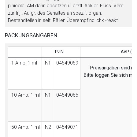
pinicola. AM dann absetzen u. ärztl. Abklär. Flüss. Verd.
zur Inj.: Aufgr. des Gehaltes an spezif. organ.
Bestandteilen in selt. Fällen Überempfindlichk.-reakt.
PACKUNGSANGABEN
PZN
AVP (EB
1 Amp. 1 ml
N1
04549059
Preisangaben sind nur
Bitte loggen Sie sich mi
10 Amp. 1 ml
N1
04549065
50 Amp. 1 ml
N2
04549071