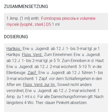
ZUSAMMENSETZUNG
1 Amp. (1 ml) enth.:
Fomitopsis pinicola e volumine
mycelii (lyophil., steril.) D5
1 ml
DOSIERUNG
Hartkps.:
Erw. u. Jugendl. ab 12 J. 1- bis 3-mal tgl. je 1
Hartkps.
Flüss. Verd.:
Zum Einnehmen: Erw. u. Jugendl.
ab 12 J. 1- bis 2-mal tgl. je 5 Tr. Zum Einreiben in d. Haut:
Erw. u. Jugendl. ab 12 J. 2-mal wöchentl. 5-10 Tr. in die
Ellenbeuge.
Zäpf.:
Erw. u. Jugendl. ab 12 J. führen 1- bis
3-mal wöchentl. 1 Zäpf. vor dem Schlafengehen in den
After ein.
Flüss. Verd. zur Inj.:
Soweit nicht anders
verordnet, Erw. u. Jugendl. ab 12 J. 2-mal wöchentl. 1
Aufruf einer externen Seite
Amp. zu 1 ml s.c. Für alle Darreichungsformen gilt: Nach
längstens 4 Wo. Ther.-dauer Pinikehl absetzen.
Der von Ihnen aufgerufene Link öffnet eine externe Web-