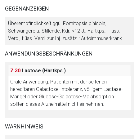
Seite. Für die Inhalte der externen Web-Seite ist deren
GEGENANZEIGEN
Betreiber verantwortlich. Ebenso gelten dort ggf. andere
Datenschutzbestimmungen.
Überempfindlichkeit ggü. Fomitopsis pinicola,
Schwangere u. Stillende, Kdr. <12 J., Hartkps., Flüss.
Verd., flüss. Verd. zur Inj. zusätzl.: Autoimmunerkrank.
Zurück zur rote-liste.de
Zur Seite
ANWENDUNGSBESCHRÄNKUNGEN
Z 30
Lactose
(Hartkps.)
Orale Anwendung:
Patienten mit der seltenen
hereditären Galactose-Intoleranz, völligem Lactase-
Mangel oder Glucose-Galactose-Malabsorption
sollten dieses Arzneimittel nicht einnehmen.
WARNHINWEIS