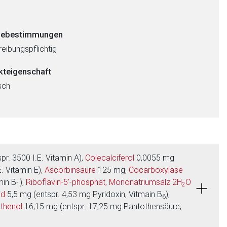
ebestimmungen
eibungspflichtig
kteigenschaft
sch
r. 3500 I.E. Vitamin A),
Colecalciferol
0,0055 mg
. Vitamin E),
Ascorbinsäure
125 mg,
Cocarboxylase
min B
),
Riboflavin-5‘-phosphat, Mononatriumsalz 2H
O
1
2
id
5,5 mg (entspr. 4,53 mg Pyridoxin, Vitmain B
),
6
thenol
16,15 mg (entspr. 17,25 mg Pantothensäure,