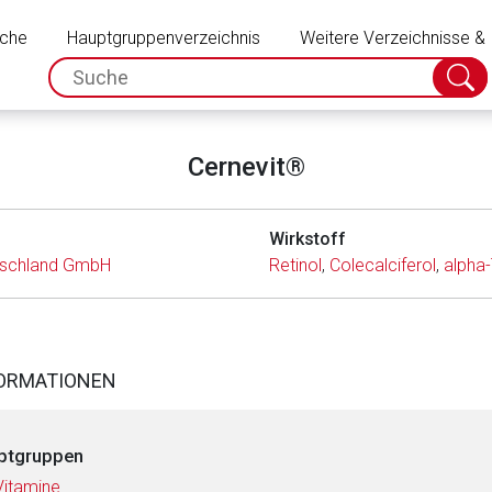
Schließen
uche
Hauptgruppenverzeichnis
Weitere Verzeichnisse &
spc.search.input.placeholder
Suche
absch
Cernevit®
Wirkstoff
tschland GmbH
Retinol
,
Colecalciferol
,
alpha
FORMATIONEN
ptgruppen
Vitamine