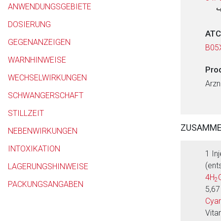
ANWENDUNGSGEBIETE
DOSIERUNG
ATC
GEGENANZEIGEN
B05
WARNHINWEISE
Pro
WECHSELWIRKUNGEN
Arzn
SCHWANGERSCHAFT
STILLZEIT
ZUSAMM
NEBENWIRKUNGEN
INTOXIKATION
1 In
(ent
LAGERUNGSHINWEISE
4H
2
PACKUNGSANGABEN
5,67
Cyan
Vita