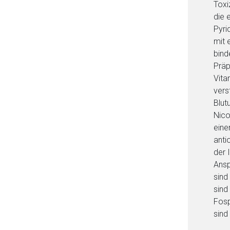
Toxi
die 
Pyri
mit 
bind
Präp
Vita
vers
Blut
Nico
eine
anti
der 
Ansp
sind
sind
Fosp
sind