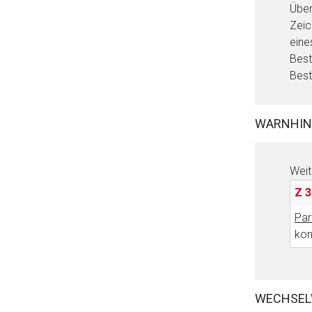
Über
Zeic
eine
Best
Best
WARNHIN
Weit
Z 3
Par
kon
WECHSEL