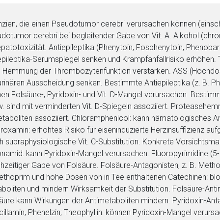
zien, die einen Pseudotumor cerebri verursachen können (einschl
dotumor cerebri bei begleitender Gabe von Vit. A. Alkohol (chro
patotoxizität. Antiepileptika (Phenytoin, Fosphenytoin, Phenobarb
epileptika-Serumspiegel senken und Krampfanfallrisiko erhöhen
 Hemmung der Thrombozytenfunktion verstärken. ASS (Hochdosis
urinären Ausscheidung senken. Bestimmte Antiepileptika (z. B. P
en Folsäure-, Pyridoxin- und Vit. D-Mangel verursachen. Bestimmt
. sind mit verminderten Vit. D-Spiegeln assoziiert. Proteasehemm
taboliten assoziiert. Chloramphenicol: kann hämatologisches An
roxamin: erhöhtes Risiko für eiseninduzierte Herzinsuffizienz auf
rnen Seite
h supraphysiologische Vit. C-Substitution. Konkrete Vorsichts
onamid: kann Pyridoxin-Mangel verursachen. Fluoropyrimidine (5-F
ene Link öffnet eine externe Web-Seite. Für die Inhalte der exter
chzeitiger Gabe von Folsäure. Folsäure-Antagonisten, z. B. Methot
ich. Ebenso gelten dort ggf. andere Datenschutzbestimmungen.
ethoprim und hohe Dosen von in Tee enthaltenen Catechinen: bl
boliten und mindern Wirksamkeit der Substitution. Folsäure-Antime
äure kann Wirkungen der Antimetaboliten mindern. Pyridoxin-Antago
Zurück zur rote-
cillamin, Phenelzin; Theophyllin: können Pyridoxin-Mangel verursa