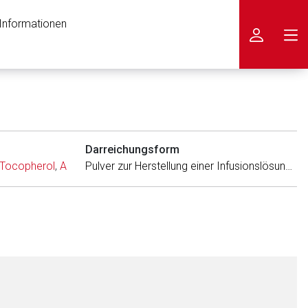
 Informationen
icken
Darreichungsform
-Tocopherol
,
Ascorbinsäure
,
Cocarboxylase
,
Riboflavin-5′-phosp
Pulver zur Herstellung einer Infusionslösung (Lyophilisat)