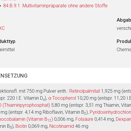
84.B.9.1. Multivitaminpräparate ohne andere Stoffe
Abgab
XC
verschr
dukttyp
Produ
eimittel
Chemi
ENSETZUNG
jektionsfl. mit 750 mg Pulver enth.:
Retinolpalmitat
1,925 mg (entsp
spr. 220 I.E. Vitamin D₃),
α-Tocopherol
10,20 mg (entspr. 11,20 I.E
O (Thiaminpyrophosphat)
5,80 mg (entspr. 3,51 mg Thiamin, Vita
 mg (entspr. 4,14 mg Riboflavin, Vitamin B
),
Pyridoxinhydrochlor
2
ocobalamin (Vitamin B
)
0,006 mg,
Folsäure
0,414 mg,
Dexpan
12
min B
),
Biotin
0,069 mg,
Nicotinamid
46 mg
5