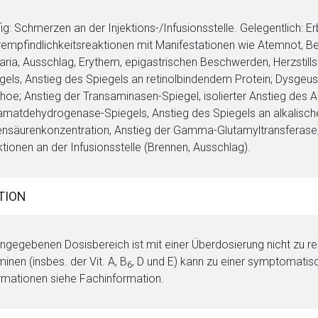
ig: Schmerzen an der Injektions-/Infusionsstelle. Gelegentlich: E
empfindlichkeitsreaktionen mit Manifestationen wie Atemnot, B
karia, Ausschlag, Erythem, epigastrischen Beschwerden, Herzstill
gels, Anstieg des Spiegels an retinolbindendem Protein; Dysgeu
rhoe; Anstieg der Transaminasen-Spiegel, isolierter Anstieg des 
amatdehydrogenase-Spiegels, Anstieg des Spiegels an alkalische
ensäurenkonzentration, Anstieg der Gamma-Glutamyltransferase; P
tionen an der Infusionsstelle (Brennen, Ausschlag).
TION
ngegebenen Dosisbereich ist mit einer Überdosierung nicht zu r
minen (insbes. der Vit. A, B
, D und E) kann zu einer symptomatis
6
rmationen siehe Fachinformation.