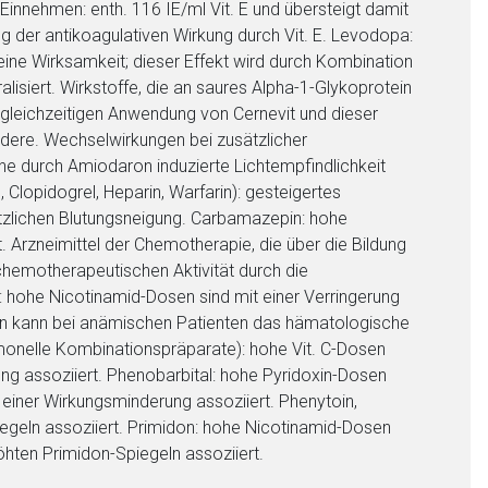
 Einnehmen: enth. 116 IE/ml Vit. E und übersteigt damit
ng der antikoagulativen Wirkung durch Vit. E. Levodopa:
ine Wirksamkeit; dieser Effekt wird durch Kombination
siert. Wirkstoffe, die an saures Alpha-1-Glykoprotein
r gleichzeitigen Anwendung von Cernevit und dieser
andere. Wechselwirkungen bei zusätzlicher
ne durch Amiodaron induzierte Lichtempfindlichkeit
 Clopidogrel, Heparin, Warfarin): gesteigertes
ätzlichen Blutungsneigung. Carbamazepin: hohe
 Arzneimittel der Chemotherapie, die über die Bildung
chemotherapeutischen Aktivität durch die
ka: hohe Nicotinamid-Dosen sind mit einer Verringerung
tution kann bei anämischen Patienten das hämatologische
monelle Kombinationspräparate): hohe Vit. C-Dosen
ng assoziiert. Phenobarbital: hohe Pyridoxin-Dosen
 einer Wirkungsminderung assoziiert. Phenytoin,
egeln assoziiert. Primidon: hohe Nicotinamid-Dosen
öhten Primidon-Spiegeln assoziiert.