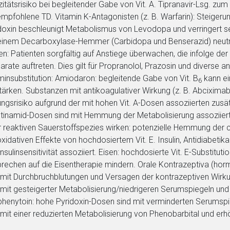
zitätsrisiko bei begleitender Gabe von Vit. A. Tipranavir-Lsg. zum
empfohlene TD. Vitamin K-Antagonisten (z. B. Warfarin): Steigeru
doxin beschleunigt Metabolismus von Levodopa und verringert se
einem Decarboxylase-Hemmer (Carbidopa und Benserazid) neutrali
en: Patienten sorgfältig auf Anstiege überwachen, die infolge de
arate auftreten. Dies gilt für Propranolol, Prazosin und diverse 
minsubstitution: Amiodaron: begleitende Gabe von Vit. B
kann ei
6
tärken. Substanzen mit antikoagulativer Wirkung (z. B. Abciximab,
ungsrisiko aufgrund der mit hohen Vit. A-Dosen assoziierten zus
tinamid-Dosen sind mit Hemmung der Metabolisierung assoziiert.
r reaktiven Sauerstoffspezies wirken: potenzielle Hemmung der 
oxidativen Effekte von hochdosiertem Vit. E. Insulin, Antidiabeti
Insulinsensitivität assoziiert. Eisen: hochdosierte Vit. E-Substi
rechen auf die Eisentherapie mindern. Orale Kontrazeptiva (hor
 mit Durchbruchblutungen und Versagen der kontrazeptiven Wirku
 mit gesteigerter Metabolisierung/niedrigeren Serumspiegeln und
henytoin: hohe Pyridoxin-Dosen sind mit verminderten Serumspi
 mit einer reduzierten Metabolisierung von Phenobarbital und erh