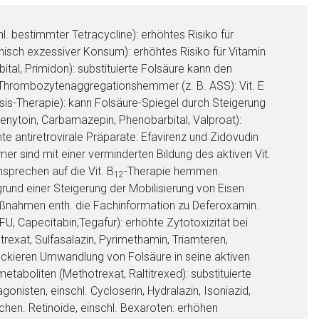
. bestimmter Tetracycline): erhöhtes Risiko für
nisch exzessiver Konsum): erhöhtes Risiko für Vitamin
ital, Primidon): substituierte Folsäure kann den
. Thrombozytenaggregationshemmer (z. B. ASS): Vit. E
-Therapie): kann Folsäure-Spiegel durch Steigerung
henytoin, Carbamazepin, Phenobarbital, Valproat):
e antiretrovirale Präparate: Efavirenz und Zidovudin
er sind mit einer verminderten Bildung des aktiven Vit.
sprechen auf die Vit. B
-Therapie hemmen.
12
grund einer Steigerung der Mobilisierung von Eisen
maßnahmen enth. die Fachinformation zu Deferoxamin.
U, Capecitabin,Tegafur): erhöhte Zytotoxizität bei
nen Web-Seite ist deren
rexat, Sulfasalazin, Pyrimethamin, Triamteren,
ockieren Umwandlung von Folsäure in seine aktiven
taboliten (Methotrexat, Raltitrexed): substituierte
nisten, einschl. Cycloserin, Hydralazin, Isoniazid,
liste.de
Zur Seite
chen. Retinoide, einschl. Bexaroten: erhöhen