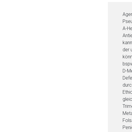
Agen
Pseu
A-He
Anti
kann
der 
könn
bspw
D-Me
Defe
Aufruf einer exte
durc
Ethi
Der von Ihnen aufgeruf
glei
Betreiber verantwortl
Trim
Meta
Fols
Peni