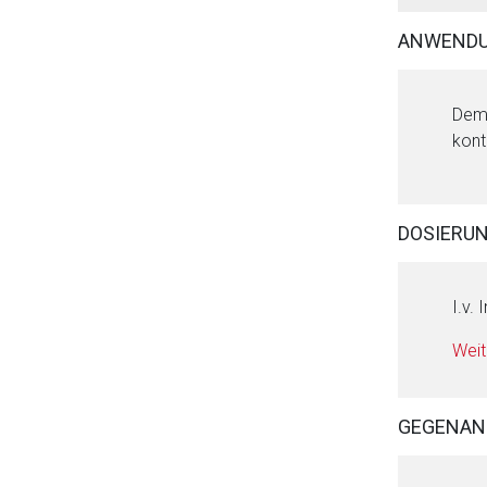
ANWENDU
Dem 
kont
DOSIERU
I.v. 
Weit
GEGENAN