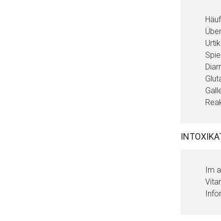
Häuf
Über
Urti
Spie
Diar
Glut
Gall
Reak
INTOXIKA
Im a
Vita
Info