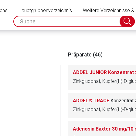
Schließen
uche
Hauptgruppenverzeichnis
Weitere Verzeichnisse &
spc.search.input.placeholder
Suche
absch
Präparate (46)
ADDEL JUNIOR Konzentrat z
ADDEL® TRACE
Konzentrat 
Adenosin Baxter 30 mg/10 