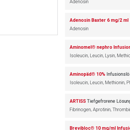
Adenosin
rnen Seite
Adenosin Baxter 6 mg/2 ml 
Adenosin
ene Link öffnet eine externe Web-Seite. Für die Inhalte der exter
ich. Ebenso gelten dort ggf. andere Datenschutzbestimmungen.
Aminomel® nephro Infusio
Zurück zur rote-
Aminopäd® 10%
Infusionsl
ARTISS
Tiefgefrorene Lösung
Fibrinogen, Aprotinin, Throm
Brevibloc® 10 mg/ml Infus