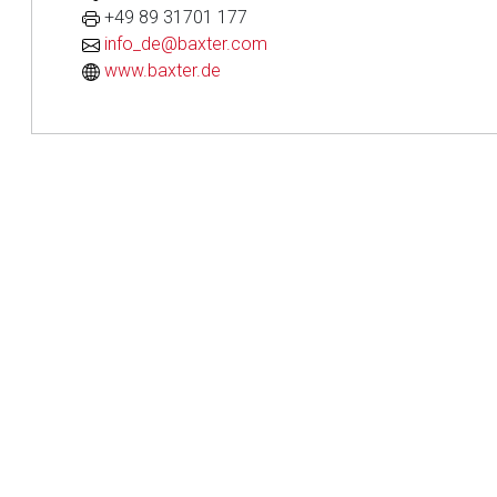
+49 89 31701 177
info_de@baxter.com
Aufruf einer exte
www.baxter.de
Der von Ihnen aufgeruf
Betreiber verantwortl