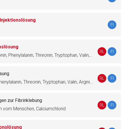
Injektionslösung
FI
nen Web-Seite ist deren
nslösung
RL
FI
Isoleucin, Leucin, Lysin, Methionin, Phenylalanin, Threonin, Tryptophan, Valin, Arginin, Histidin, Alanin, Glycin, Glutaminsäure, Prolin, Serin, Acetylcystein, N-Acetyltyrosin
liste.de
Zur Seite
ösung
RL
FI
Isoleucin, Leucin, Methionin, Phenylalanin, Threonin, Tryptophan, Valin, Arginin, Histidin, Acetylcystein, Glycin, Alanin, Glutaminsäure, Asparaginsäure, Prolin, Serin, N-Acetyltyrosin, Taurin, Citronensäure
en zur Fibrinklebung
RL
FI
bin vom Menschen, Calciumchlorid
ionslösung