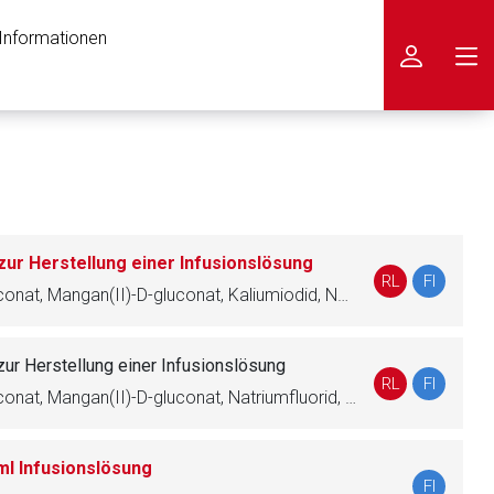
 Informationen
icken
ur Herstellung einer Infusionslösung
RL
FI
Zinkgluconat, Kupfer(II)-D-gluconat, Mangan(II)-D-gluconat, Kaliumiodid, Natriumselenit
zur Herstellung einer Infusionslösung
RL
FI
Zinkgluconat, Kupfer(II)-D-gluconat, Mangan(II)-D-gluconat, Natriumfluorid, Kaliumiodid, Natriumselenit, Natriummolybdat, Chromchlorid, Eisen(II)-gluconat
ml Infusionslösung
FI