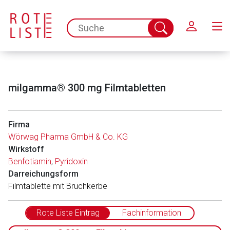
Schließen
spc.search.input.placeholder
Suche
abschicken
milgamma® 300 mg Filmtabletten
Firma
Wörwag Pharma GmbH & Co. KG
Wirkstoff
Aufruf einer externen Seite
Benfotiamin
,
Pyridoxin
Darreichungsform
Filmtablette mit Bruchkerbe
Der von Ihnen aufgerufene Link öffnet eine externe Web-
Seite. Für die Inhalte der externen Web-Seite ist deren
Rote Liste Eintrag
Fachinformation
Betreiber verantwortlich. Ebenso gelten dort ggf. andere
Datenschutzbestimmungen.