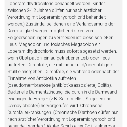
Loperamidhydrochlorid behandelt werden. Kinder
zwischen 2-12 Jahren dürfen nur nach ärztlicher
Verordnung mit Loperamidhydrochlorid behandelt
werden.) Zustände, bei denen eine Verlangsamung der
Darmtätigkeit wegen möglicher Risiken von
Folgeerscheinungen zu vermeiden ist; diese schließen
Ileus, Megacolon und toxisches Megacolon ein.
Loperamidhydrochlorid muss sofort abgesetzt werden,
wenn Obstipation, ein aufgetriebener Leib oder Ileus
auftreten. Durchfälle, die mit Fieber und/oder blutigem
Stuhl einhergehen. Durchfälle, die während oder nach der
Einnahme von Antibiotika auftreten
(pseudomembranöse [antibiotikaassoziierte] Colitis).
Bakterielle Darmentzündung, die durch in die Darmwand
eindringende Erreger (z.B. Salmonellen, Shigellen und
Campylobacter) hervorgerufen wird. Chronische
Durchfallerkrankungen. (Chronische Diarrhöen dürfen nur
nach ärztlicher Verordnung mit Loperamidhydrochlorid
behandelt werden.) Akuter Schub einer Colitis ulcerosa.