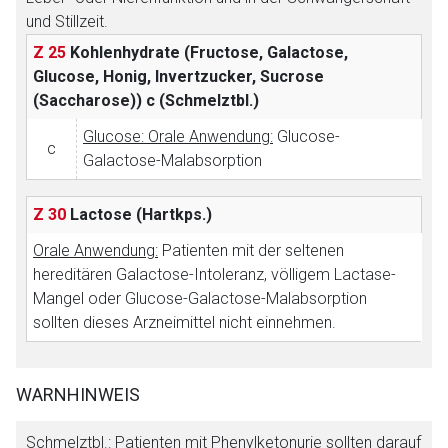
und Stillzeit.
Z 25
Kohlenhydrate (Fructose, Galactose,
Glucose, Honig, Invertzucker, Sucrose
(Saccharose))
c (Schmelztbl.)
Glucose: Orale Anwendung:
Glucose-
c
Galactose-Malabsorption
Aufruf einer externen Seite
Z 30
Lactose
(Hartkps.)
Orale Anwendung:
Patienten mit der seltenen
Der von Ihnen aufgerufene Link öffnet eine externe Web-
hereditären Galactose-Intoleranz, völligem Lactase-
Seite. Für die Inhalte der externen Web-Seite ist deren
Mangel oder Glucose-Galactose-Malabsorption
Betreiber verantwortlich. Ebenso gelten dort ggf. andere
sollten dieses Arzneimittel nicht einnehmen.
Datenschutzbestimmungen.
WARNHINWEIS
Zurück zur rote-liste.de
Zur Seite
Schmelztbl.: Patienten mit Phenylketonurie sollten darauf