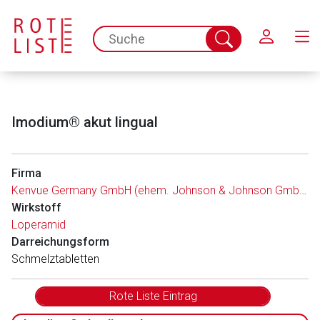
Schließen
spc.search.input.placeholder
Suche
abschicken
Imodium® akut lingual
Firma
Kenvue Germany GmbH (ehem. Johnson & Johnson GmbH)
Wirkstoff
Loperamid
Darreichungsform
Schmelztabletten
Rote Liste Eintrag