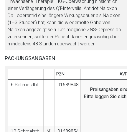
Erwachsene. Therapie: EKG-Überwachung hinsichtlich
einer Verlängerung des QT-Intervalls. Antidot Naloxon.
Da Loperamid eine längere Wirkungsdauer als Naloxon
(1–3 Stunden) hat, kann die wiederholte Gabe von
Naloxon angezeigt sein. Um mögliche ZNS-Depression
zu erkennen, sollte der Patient daher engmaschig über
mindestens 48 Stunden überwacht werden.
PACKUNGSANGABEN
PZN
AVP (
6 Schmelztbl.
01689848
Preisangaben sind nu
Bitte loggen Sie sich 
12 Schmelztbl.
N1
01689854