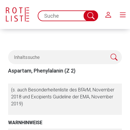
Schließen
spc.search.input.placeholder
Suche
abschicken
Aspartam, Phenylalanin (Z 2)
(s. auch Besonderheitenliste des BfArM, November
2018 und Excipients Guideline der EMA, November
2019)
WARNHINWEISE