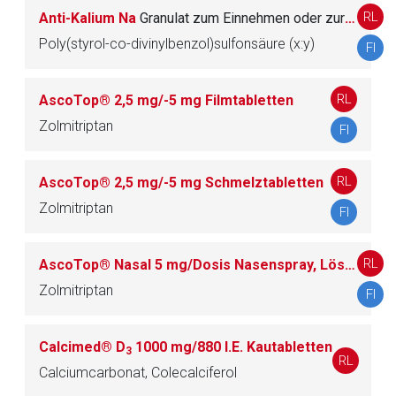
RL
Anti-Kalium Na
Granulat zum Einnehmen oder zur rektalen Anwendung nach Suspendieren
Datenschutzbestimmungen.
Poly(styrol-co-divinylbenzol)sulfonsäure (x:y)
FI
Zurück zur rote-liste.de
Zur Seite
RL
AscoTop® 2,5 mg/-5 mg Filmtabletten
Zolmitriptan
FI
RL
AscoTop® 2,5 mg/-5 mg Schmelztabletten
Zolmitriptan
FI
RL
AscoTop® Nasal 5 mg/Dosis Nasenspray, Lösung
Zolmitriptan
FI
Calcimed® D
1000 mg/880 I.E. Kautabletten
3
RL
Calciumcarbonat, Colecalciferol