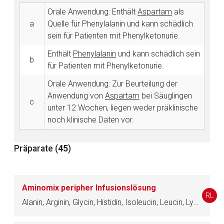
Orale Anwendung: Enthält
Aspartam
als
a
Quelle für Phenylalanin und kann schädlich
sein für Patienten mit Phenylketonurie.
Enthält
Phenylalanin
und kann schädlich sein
b
für Patienten mit Phenylketonurie.
Orale Anwendung: Zur Beurteilung der
Anwendung von
Aspartam
bei Säuglingen
c
unter 12 Wochen, liegen weder präklinische
noch klinische Daten vor.
Präparate (
45
)
Aufruf einer externen Seite
Aminomix peripher Infusionslösung
RL
Der von Ihnen aufgerufene Link öffnet eine externe Web-
Alanin, Arginin, Glycin, Histidin, Isoleucin, Leucin, Lysin, Methionin, Phenylalanin, Prolin, Serin, Taurin, Threonin, Tryptophan, Tyrosin, Valin, Calciumchlorid, Natriumglycerophosphat, Magnesiumsulfat, Kaliumchlorid, Natriumacetat, Glucose
Seite. Für die Inhalte der externen Web-Seite ist deren
Betreiber verantwortlich. Ebenso gelten dort ggf. andere