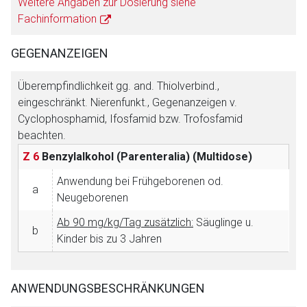
Weitere Angaben zur Dosierung siehe
Fachinformation
GEGENANZEIGEN
Überempfindlichkeit gg. and. Thiolverbind.,
eingeschränkt. Nierenfunkt., Gegenanzeigen v.
Cyclophosphamid, Ifosfamid bzw. Trofosfamid
beachten.
Z 6
Benzylalkohol (Parenteralia)
(Multidose)
Anwendung bei Frühgeborenen od.
a
Neugeborenen
Ab 90 mg/kg/Tag zusätzlich:
Säuglinge u.
b
Kinder bis zu 3 Jahren
ANWENDUNGSBESCHRÄNKUNGEN