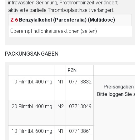
intravasalen Gerinnung, Prothrombinzeit verlängert,
aktivierte partielle Thromboplastinzeit verlängert.
Z 6
Benzylalkohol (Parenteralia)
(Multidose)
Überempfindlichkeitsreaktionen (selten)
PACKUNGSANGABEN
PZN
AV
10 Filmtbl. 400 mg
N1
07713832
Preisangaben sin
Bitte loggen Sie si
20 Filmtbl. 400 mg
N2
07713849
10 Filmtbl. 600 mg
N1
07713861