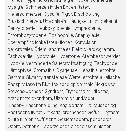
Pruritus, Hyperhidrose, Arthralgie, Rückenschmerzen,
Myalgie, Schmerzen in den Extremitäten,
Kieferschmerzen, Dysurie, Rigor, Erschöpfung,
Brustschmerzen, Unwohlsein. Häufigkeit nicht bekannt:
Panzytopenie, Leukozytopenie, Lymphopenie,
Thrombozytopenie, Eosinophilie, Anaphylaxie,
Überempfindlichkeitsreaktionen, Konvulsion,
periorbitales Ödem, anormales Elektrokardiogramm,
Tachykardie, Hypotonie, Hypertonie, Atembeschwerden,
Hypoxie, verminderte Sauerstoffsättigung, Tachypnoe,
Hämoptyse, Stomatitis, Dysgeusie, Hepatitis, erhöhte
Gamma-Glutamyltransferase-Werte, erhöhte alkalische
Phosphatase im Blut, toxische epidermale Nekrolyse,
Stevens-Johnson Syndrom, Erythema multiforme,
Arzneimittelexanthem, Ulzeration und/oder
Blasen-/Bläschenbildung, Angioödem, Hautausschlag,
Photosensitivität, Urtikaria, brennendes Gefühl, Erythem,
akute Niereninsuffizienz, Gesichtsödem, peripheres
Ödem, Asthenie, Laborzeichen einer disseminierten