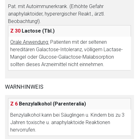
Pat. mit Autoimmunerkrank. (Erhöhte Gefahr
anaphylaktoider, hyperergischer Reakt., ärztl.
Beobachtung!).
Z 30
Lactose
(Tbl.)
Orale Anwendung:
Patienten mit der seltenen
hereditären Galactose-Intoleranz, völligem Lactase-
Mangel oder Glucose-Galactose-Malabsorption
Aufruf einer externen Seite
sollten dieses Arzneimittel nicht einnehmen.
Der von Ihnen aufgerufene Link öffnet eine externe Web-
Seite. Für die Inhalte der externen Web-Seite ist deren
WARNHINWEIS
Betreiber verantwortlich. Ebenso gelten dort ggf. andere
Datenschutzbestimmungen.
Z 6
Benzylalkohol (Parenteralia)
Benzylalkohol kann bei Säuglingen u. Kindern bis zu 3
Zurück zur rote-liste.de
Zur Seite
Jahren toxische u. anaphylaktoide Reaktionen
hervorrufen.