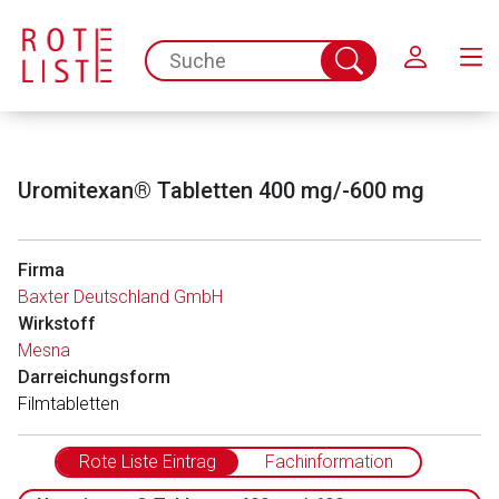
Schließen
spc.search.input.placeholder
Suche
abschicken
Uromitexan® Tabletten 400 mg/-600 mg
Firma
Baxter Deutschland GmbH
Wirkstoff
Mesna
Darreichungsform
Filmtabletten
Rote Liste Eintrag
Fachinformation