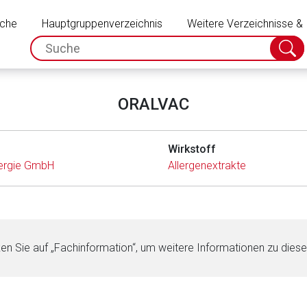
Schließen
uche
Hauptgruppenverzeichnis
Weitere Verzeichnisse &
spc.search.input.placeholder
Suche
absch
ORALVAC
Wirkstoff
lergie GmbH
Allergenextrakte
ken Sie auf „Fachinformation“, um weitere Informationen zu dies
rnen Seite
ene Link öffnet eine externe Web-Seite. Für die Inhalte der exter