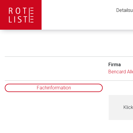
Details
Firma
Bencard Al
Fachinformation
Klic
Aufruf einer exte
to-
Der von Ihnen aufgeruf