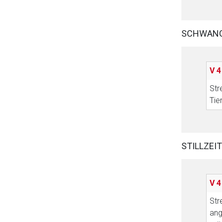
SCHWAN
V 4
Str
Tie
STILLZEIT
V 4
Str
ang