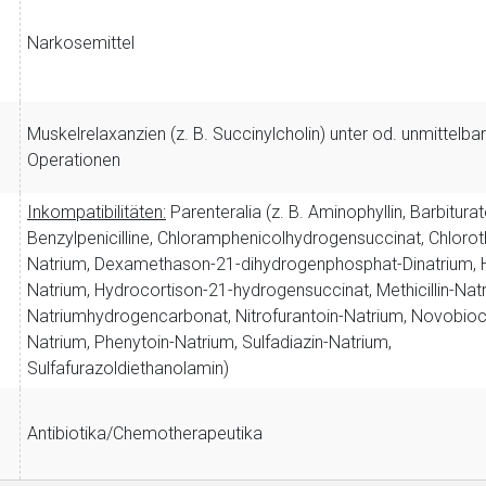
Zurück zur rote-
Narkosemittel
Muskelrelaxanzien (z. B. Succinylcholin) unter od. unmittelba
Operationen
Inkompatibilitäten:
Parenteralia (z. B. Aminophyllin, Barbiturat
Benzylpenicilline, Chloramphenicolhydrogensuccinat, Chlorot
Natrium, Dexamethason-21-dihydrogenphosphat-Dinatrium, 
Natrium, Hydrocortison-21-hydrogensuccinat, Methicillin-Nat
Natriumhydrogencarbonat, Nitrofurantoin-Natrium, Novobioc
Natrium, Phenytoin-Natrium, Sulfadiazin-Natrium,
Sulfafurazoldiethanolamin)
Antibiotika/Chemotherapeutika