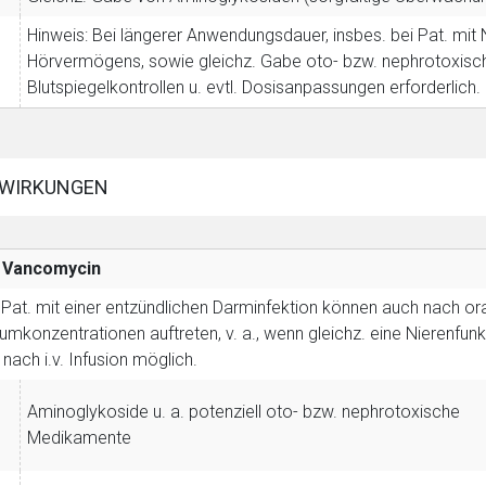
Hinweis: Bei längerer Anwendungsdauer, insbes. bei Pat. mit
Hörvermögens, sowie gleichz. Gabe oto- bzw. nephrotoxisc
Blutspiegelkontrollen u. evtl. Dosisanpassungen erforderlich.
WIRKUNGEN
Vancomycin
 Pat. mit einer entzündlichen Darminfektion können auch nach 
umkonzentrationen auftreten, v. a., wenn gleichz. eine Nierenfu
rnen Seite
 nach i.v. Infusion möglich.
Aminoglykoside u. a. potenziell oto- bzw. nephrotoxische
ene Link öffnet eine externe Web-Seite. Für die Inhalte der exter
Medikamente
ich. Ebenso gelten dort ggf. andere Datenschutzbestimmungen.