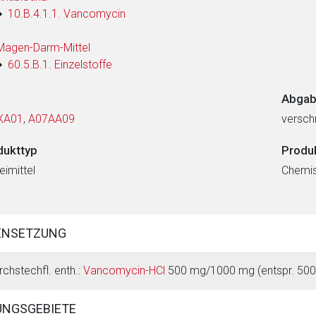
10.B.4.1.1. Vancomycin
Magen-Darm-Mittel
60.5.B.1. Einzelstoffe
Abgab
XA01
,
A07AA09
verschr
dukttyp
Produ
eimittel
Chemi
ENSETZUNG
rchstechfl. enth.:
Vancomycin-HCl
500 mg/1000 mg (entspr. 500 
NGSGEBIETE