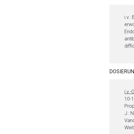
i.v.
erwo
Endo
anti
diffi
DOSIERU
i.v.-
10-1
Prop
J.: 
Vanc
Weit