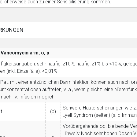
licherweise auch zu einer Sensibilisierung kommen.
RKUNGEN
Vancomycin
a-m, o, p
figkeitsangaben: sehr häufig: ≥10%, häufig: ≥1% bis <10%, gelegen
ten (inkl. Einzelfälle): <0,01%
 Pat. mit einer entzündlichen Darminfektion können auch nach 
umkonzentrationen auftreten, v. a., wenn gleichz. eine Nierenfu
 nach i.v. Infusion möglich.
Schwere Hauterscheinungen wie z. 
t
(p)
Lyell-Syndrom (selten) (s. p Immu
Vorübergehende od. bleibende Ver
Hinweis: Nach sehr hohen Dosen V