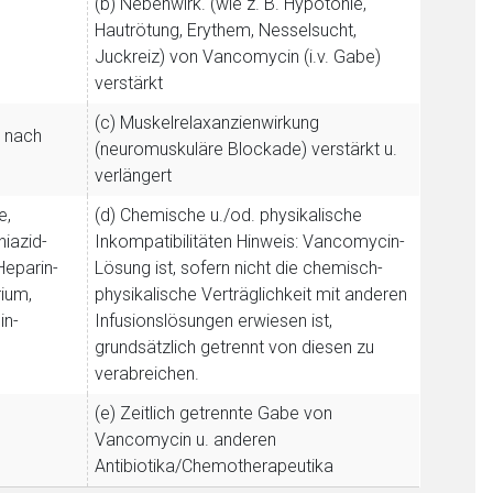
(b) Nebenwirk. (wie z. B. Hypotonie,
liste.de
Zur Seite
Hautrötung, Erythem, Nesselsucht,
Juckreiz) von Vancomycin (i.v. Gabe)
verstärkt
(c) Muskelrelaxanzienwirkung
r nach
(neuromuskuläre Blockade) verstärkt u.
verlängert
e,
(d) Chemische u./od. physikalische
hiazid-
Inkompatibilitäten
Hinweis: Vancomycin-
Heparin-
Lösung ist, sofern nicht die chemisch-
rium,
physikalische Verträglichkeit mit anderen
in-
Infusionslösungen erwiesen ist,
grundsätzlich getrennt von diesen zu
verabreichen.
(e) Zeitlich getrennte Gabe von
Vancomycin u. anderen
Antibiotika/Chemotherapeutika