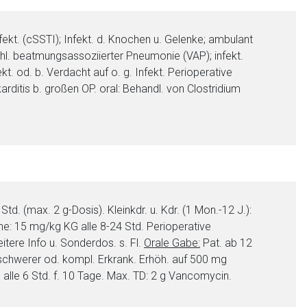
nfekt. (cSSTI); Infekt. d. Knochen u. Gelenke; ambulant
l. beatmungsassoziierter Pneumonie (VAP); infekt.
kt. od. b. Verdacht auf o. g. Infekt. Perioperative
arditis b. großen OP. oral: Behandl. von Clostridium
d. (max. 2 g-Dosis). Kleinkdr. u. Kdr. (1 Mon.-12 J.):
e: 15 mg/kg KG alle 8-24 Std. Perioperative
itere Info u. Sonderdos. s. Fl.
Orale Gabe:
Pat. ab 12
 schwerer od. kompl. Erkrank. Erhöh. auf 500 mg
alle 6 Std. f. 10 Tage. Max. TD: 2 g Vancomycin.