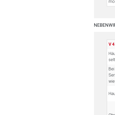
mög
NEBENWI
V 4
Häu
sel
Bei
Ser
wie
Hau