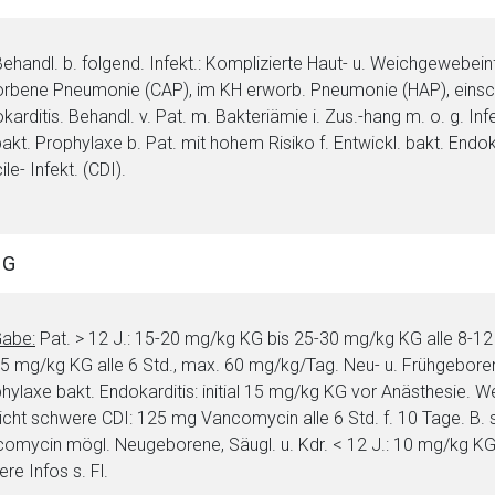
: Behandl. b. folgend. Infekt.: Komplizierte Haut- u. Weichgewebei
rbene Pneumonie (CAP), im KH erworb. Pneumonie (HAP), einsch
karditis. Behandl. v. Pat. m. Bakteriämie i. Zus.-hang m. o. g. Infe
bakt. Prophylaxe b. Pat. mit hohem Risiko f. Entwickl. bakt. Endok
cile- Infekt. (CDI).
NG
Gabe:
Pat. > 12 J.: 15-20 mg/kg KG bis 25-30 mg/kg KG alle 8-12 St
5 mg/kg KG alle 6 Std., max. 60 mg/kg/Tag. Neu- u. Frühgeboren
hylaxe bakt. Endokarditis: initial 15 mg/kg KG vor Anästhesie. We
Nicht schwere CDI: 125 mg Vancomycin alle 6 Std. f. 10 Tage. B.
omycin mögl. Neugeborene, Säugl. u. Kdr. < 12 J.: 10 mg/kg KG 
ere Infos s. Fl.