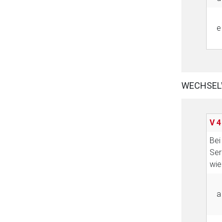
e
WECHSEL
V 4
Bei
Ser
Aufruf einer exte
wie
Der von Ihnen aufgeruf
a
Betreiber verantwortl