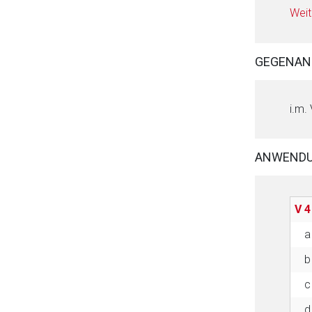
Weit
GEGENAN
i.m.
ANWEND
V 4
a
b
c
d