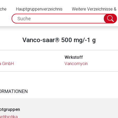
Schließen
uche
Hauptgruppenverzeichnis
Weitere Verzeichnisse &
spc.search.input.placeholder
Suche
absch
Vanco-saar® 500 mg/-1 g
Wirkstoff
a GmbH
Vancomycin
FORMATIONEN
ptgruppen
Antibiotika