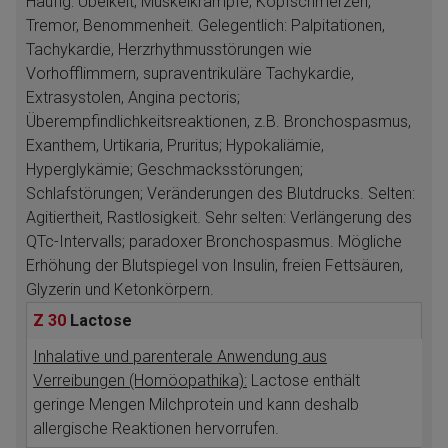
Häufig: Übelkeit; Muskelkrämpfe; Kopfschmerzen,
Tremor, Benommenheit. Gelegentlich: Palpitationen,
Tachykardie, Herzrhythmusstörungen wie
Vorhofflimmern, supraventrikuläre Tachykardie,
Extrasystolen, Angina pectoris;
Überempfindlichkeitsreaktionen, z.B. Bronchospasmus,
Exanthem, Urtikaria, Pruritus; Hypokaliämie,
Hyperglykämie; Geschmacksstörungen;
Schlafstörungen; Veränderungen des Blutdrucks. Selten:
Agitiertheit, Rastlosigkeit. Sehr selten: Verlängerung des
QTc-Intervalls; paradoxer Bronchospasmus. Mögliche
Erhöhung der Blutspiegel von Insulin, freien Fettsäuren,
Glyzerin und Ketonkörpern.
Z 30
Lactose
Inhalative und parenterale Anwendung aus
Verreibungen (Homöopathika):
Lactose enthält
geringe Mengen Milchprotein und kann deshalb
allergische Reaktionen hervorrufen.