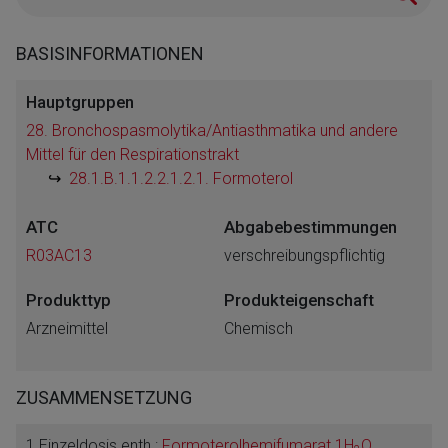
BASISINFORMATIONEN
Hauptgruppen
28. Bronchospasmolytika/Antiasthmatika und andere
Mittel für den Respirationstrakt
28.1.B.1.1.2.2.1.2.1. Formoterol
ATC
Abgabebestimmungen
R03AC13
verschreibungspflichtig
Produkttyp
Produkteigenschaft
Arzneimittel
Chemisch
ZUSAMMENSETZUNG
1 Einzeldosis enth.:
Formoterolhemifumarat 1H
O